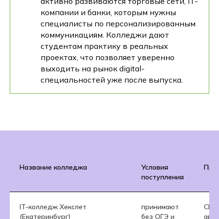
активно развиваются торговые сети, IT-
компании и банки, которым нужны
специалисты по персонализированным
коммуникациям. Колледжи дают
студентам практику в реальных
проектах, что позволяет уверенно
выходить на рынок digital-
специальностей уже после выпуска.
Название колледжа
Условия
Пре
поступления
IT-колледж Хекслет
принимают
CRM,
(Екатеринбург)
без ОГЭ и
авт