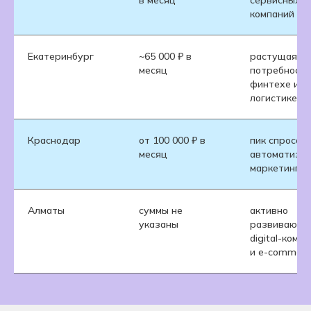
в месяц
сервисных
компаний
Екатеринбург
~65 000 ₽ в
растущая
месяц
потребность
финтехе и
логистике
Краснодар
от 100 000 ₽ в
пик спроса н
месяц
автоматиза
маркетинга
Алматы
суммы не
активно
указаны
развиваютс
digital-комп
и e-commerc