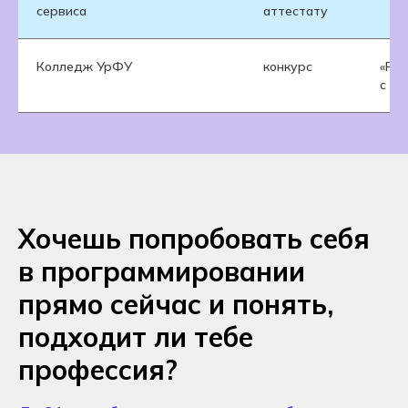
сервиса
аттестату
Колледж УрФУ
конкурс
«Рек
с di
Хочешь попробовать себя
в программировании
прямо сейчас и понять,
подходит ли тебе
профессия?