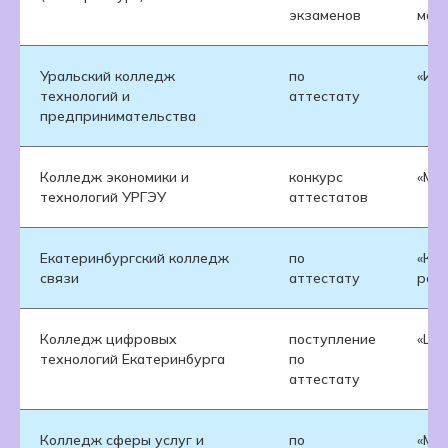
экзаменов
мар
Уральский колледж
по
«Ин
технологий и
аттестату
предпринимательства
Колледж экономики и
конкурс
«Мар
технологий УРГЭУ
аттестатов
Екатеринбургский колледж
по
«Ко
связи
аттестату
рек
Колледж цифровых
поступление
«Ци
технологий Екатеринбурга
по
аттестату
Колледж сферы услуг и
по
«Мар