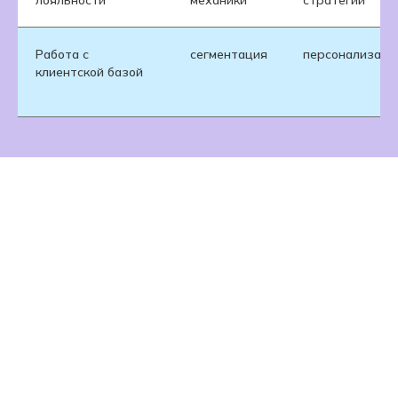
лояльности
механики
стратегии
Работа с
сегментация
персонализаци
клиентской базой