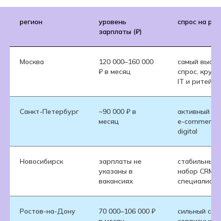
регион
уровень
спрос на ры
зарплаты (₽)
Москва
120 000–160 000
самый высок
₽ в месяц
спрос, круп
IT и ритейл
Санкт-Петербург
~90 000 ₽ в
активный ры
месяц
e-commerce 
digital
Новосибирск
зарплаты не
стабильный
указаны в
набор CRM-
вакансиях
специалисто
Ростов-на-Дону
70 000–106 000 ₽
сильный спр