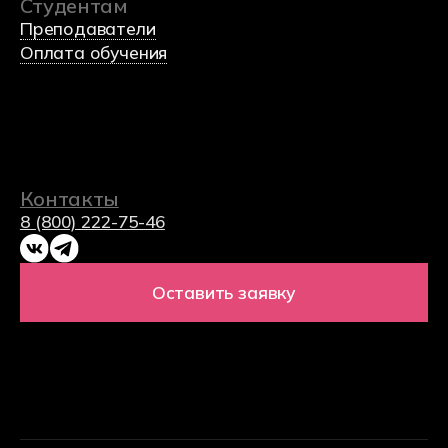
(c) 2023 Автономная некоммерческая
профессиональная образовательная организация
«Хекслет колледж» в партнерстве с
образовательной
платформой по программированию Хекслет
и
международным холдингом Эдутех групп
Министерство науки и высшего образования
Российской федерации
Министерство просвещения Российской федерации
Политика обработки данных
Согласие на обработку данных
Использования Cookie-файлов