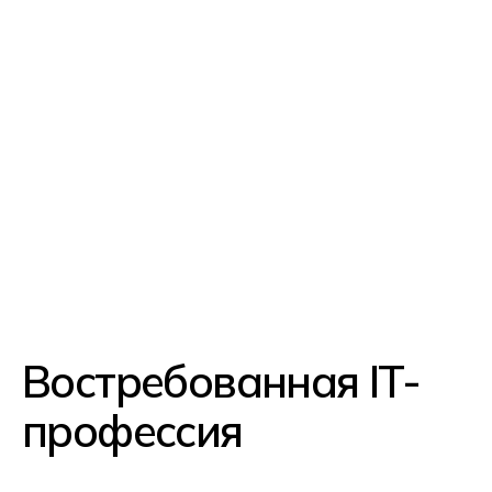
Гарантия
трудоустройства
Несколько сотен вакансий
появляются ежедневно на hh.ru.
А еще разработчики игр уверенно
чувствуют себя на фрилансе и могут
зарабатывать без официального
трудоустройства
Комфортная работа
Большая часть вакансий
разработчика игр предполагает
удаленку: вы сможете работать