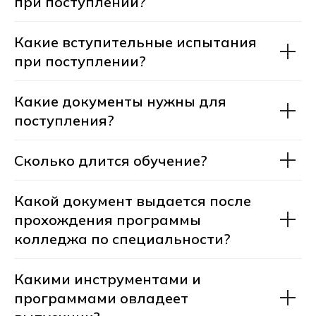
при поступлении?
Устроиться на работу
80% выпускников Хекслет
Какие вступительные испытания
устраиваются на работу в IT
при поступлении?
в течение 1 года после выпуска
Хекслет Колледж
сотрудничает
с 30+ компаниями-
Какие документы нужны для
работодателями
, для успешного
трудоустройства:
поступления?
мы гарантируем вам
стажировки в реальных IT-
компаниях и активную помощь
Сколько длится обучение?
в старте карьеры
Какой документ выдается после
прохождения программы
колледжа по специальности?
Какими инструментами и
А мне подойдет
программами овладеет
профессия?