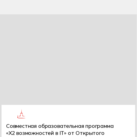
Совместная образовательная программа
«Х2 возможностей в IT» от Открытого
колледжа и Хекслет Колледжа
Подробнее
Чем занимаются
разработчики игр
Разработчики игр и виртуальных
технологий создают цифровые миры для
бизнеса и индустрии развлечений. Это
не просто игры — это целый мир
возможностей!