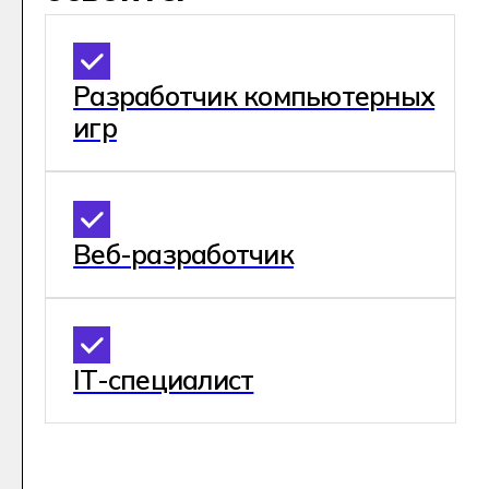
Стоимость и сроки
обучения
На базе 9 классов
На базе 11 классов
Выберите тот класс, за который у вас есть аттестат
об окончании школы. Формат обучения и стоимость
зависят от города и вашего аттестата
Очная форма
Дистан