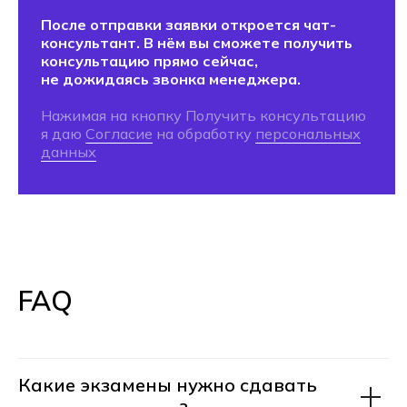
С дипломом
колледжа
вы cможете
Поступить в ВУЗ
Без ЕГЭ по внутренним
экзаменам
На сокращенную программу
обучения с перезачетом части
дисциплин
FAQ
Хекслет Колледж
сотрудничает
с 20+ вузами страны
, предлагая
поступление на льготных
условиях
Какие экзамены нужно сдавать