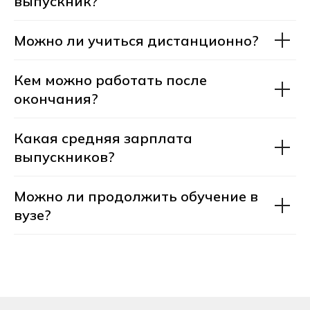
выпускник?
Можно ли учиться дистанционно?
Кем можно работать после
окончания?
Оставьте заявку на консультацию
менеджера приемной комиссии.
Какая средняя зарплата
Мы ответим на все вопросы
выпускников?
по профессии и при желании
запишем вас на бесплатную
консультацию с профессиональным
Можно ли продолжить обучение в
профориентологом.
вузе?