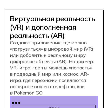
Разработка игр
Разрабатывают видеоигры —
от браузерных аркад до сложных 3D
проектов на Unity и Unreal Engine для
разных платформ: ПК, консолей,
мобильных устройств. Пишут
сценарии, код, создают механику,
уровни и системы внутри игры.
Например: 2D-платформер где
нужно прыгать и собирать монеты
или мобильная гиперказуальная
игра с монетизацией.