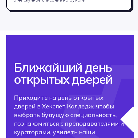
а не скучное описание на бумаге.
Кем можно
работать после
обучения?
Одна специальность — несколько
профессиональных направлений!
Выбери свой карьерный
путь →
Какие профессии Вы
освоите: