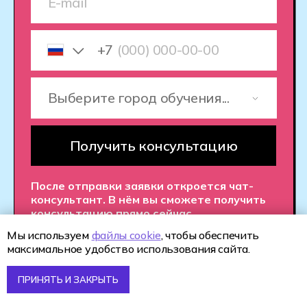
и виртуальных технологий. Они
помогут вам справиться с любыми
задачами и поделятся ценными
знаниями из реальной практики.
Полное сопровождение.
Персональный куратор будет
сопровождать вас на каждом этапе:
от поступления в колледж
до трудоустройства.
Мы поддерживаем вас в обучении
и помогаем с адаптацией
в профессии.
Мы используем
файлы cookie
, чтобы обеспечить
максимальное удобство использования сайта.
Помощь в трудоустройстве.
Мы гарантируем стажировки,
ПРИНЯТЬ И ЗАКРЫТЬ
помогаем с созданием портфолио
и активно поддерживаем в поиске