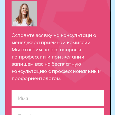
Практическое обучение.
Вы начнете
работать с реальными проектами
с первого дня. Вас ждут сотни
практических заданий, которые
помогут развить навыки и освоить
основы разработки игр,
виртуальной и дополненной
реальности.
Опытные преподаватели
— Наши
преподаватели — это молодые
специалисты с опытом работы
в индустрии разработки игр