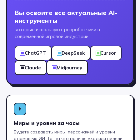
Вы освоите все актуальные AI-
инструменты
которые используют разработчики в
современной игровой индустрии
ChatGPT
DeepSeek
Cursor
Claude
Midjourney
⏵
Миры и уровни за часы
Будете создавать миры, персонажей и уровни
с помощью ИИ. То, на что раньше уходили недели,