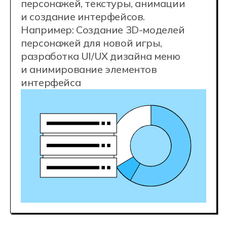
Конкурентные
зарплаты
80 000 ₽
junior
150 000 ₽
middle
220 000+ ₽
senior
Хорошие разработчики быстро
растут в цене. Стать middle-
разработчиком игр с зарплатой 150
000 рублей вы сможете уже через
год практики