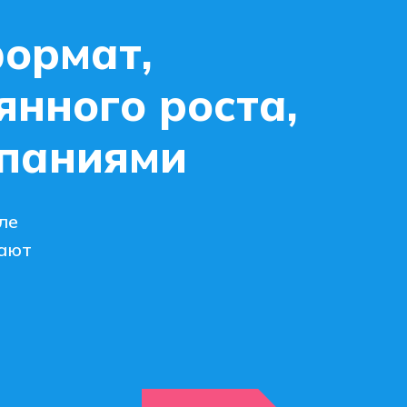
формат,
янного роста,
мпаниями
ле
лают