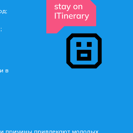
од;
;
и в
ти причины привлекают молодых