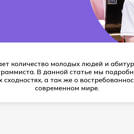
25.02.08
онное моделирование в строительстве
Летная эксплу
ет количество молодых людей и абиту
раммиста. В данной статье мы подробн
 сходностях, а так же о востребованно
современном мире.