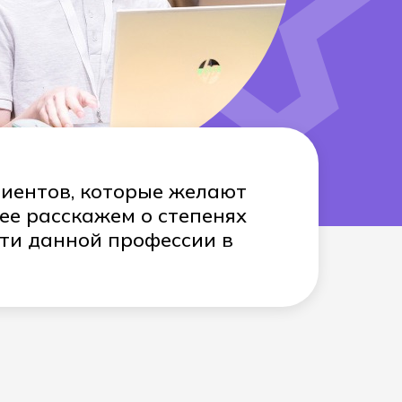
атация беспилотных авиационных систем
риентов, которые желают
ее расскажем о степенях
сти данной профессии в