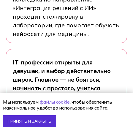
«Интеграция решений с ИИ»
проходит стажировку в
лаборатории, где помогает обучать
нейросети для медицины.
IT-профессии открыты для
девушек, и выбор действительно
широк. Главное — не бояться,
начинать с простого, учиться
новому каждый день и не слушать
Мы используем
файлы cookie
, чтобы обеспечить
тех, кто считает, что это «не
Поступление 2026
максимальное удобство использования сайта.
IT-школа Хексли
женская профессия». Сегодня
Как проходит обучение
цифровая индустрия ищет
ПРИНЯТЬ И ЗАКРЫТЬ
Процесс поступления
Подача документов
талантливых специалистов, и у