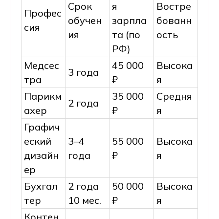
Срок
я
Востре
Профес
обучен
зарпла
бованн
сия
ия
та (по
ость
РФ)
Медсес
45 000
Высока
3 года
тра
₽
я
Парикм
35 000
Средня
2 года
ахер
₽
я
Графич
еский
3–4
55 000
Высока
дизайн
года
₽
я
ер
Бухгал
2 года
50 000
Высока
тер
10 мес.
₽
я
Контен