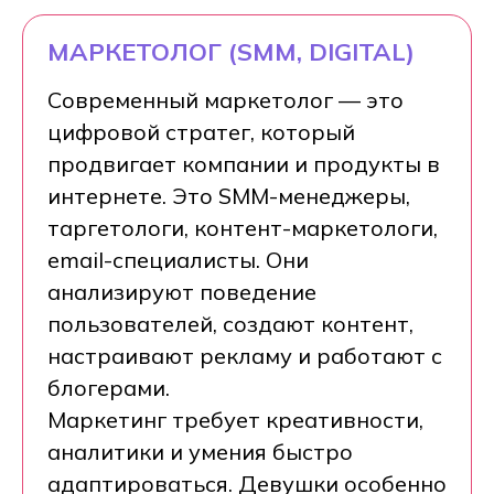
МАРКЕТОЛОГ (SMM, DIGITAL)
+7
Современный маркетолог — это
цифровой стратег, который
продвигает компании и продукты в
интернете. Это SMM-менеджеры,
таргетологи, контент-маркетологи,
email-специалисты. Они
анализируют поведение
пользователей, создают контент,
настраивают рекламу и работают с
Получить консультацию
блогерами.
Маркетинг требует креативности,
Нажимая на кнопку Получить консультацию
аналитики и умения быстро
я даю
Согласие
на обработку
персональных
данных
адаптироваться. Девушки особенно