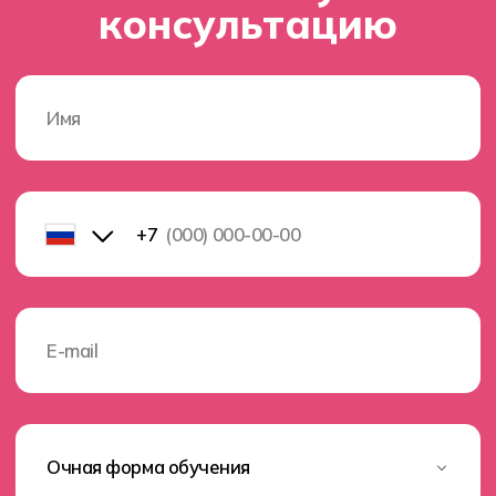
Контакты
8 (800) 222-75-46
Оставить заявку
(c) 2023 Автономная некоммерческая
профессиональная образовательная организация
«Хекслет колледж» в партнерстве с
образовательной
платформой по программированию Хекслет
и
международным холдингом Эдутех групп