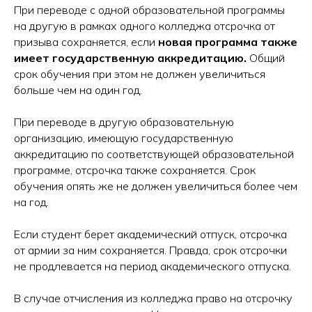
Получить консультацию
При переводе с одной образовательной программы
на другую в рамках одного колледжа отсрочка от
призыва сохраняется, если
новая программа также
Нажимая на кнопку Получить консультацию
я даю
Согласие
на обработку
персональных
имеет государственную аккредитацию.
Общий
данных
срок обучения при этом не должен увеличиться
больше чем на один год.
При переводе в другую образовательную
организацию, имеющую государственную
аккредитацию по соответствующей образовательной
программе, отсрочка также сохраняется. Срок
обучения опять же не должен увеличиться более чем
на год.
Если студент берет академический отпуск, отсрочка
от армии за ним сохраняется. Правда, срок отсрочки
не продлевается на период академического отпуска.
В случае отчисления из колледжа право на отсрочку