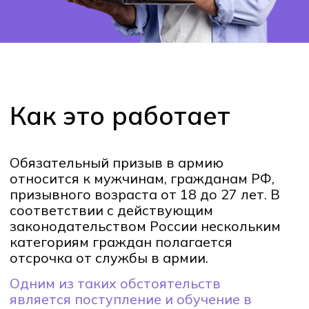
отсрочка от службы в армии.
Одним из таких обстоятельств
является поступление и обучение в
колледже
(ФЗ-53 ст. 24). В таком
случае отсрочка действует на весь
период обучающего процесса. В IT-
колледже Хекслет также
предоставляется отсрочка от службы в
военных частях при условии
поступления на любую выбранную
специальность.
Отсрочка действует на
протяжении всего срока
обучения
Отсрочка от
*службы в армии для
граждан РФ призывного
возраста
Даём отсрочку от службы в
военных частях при поступлении