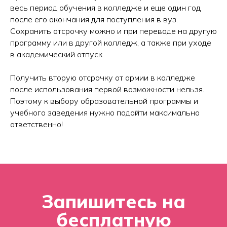
Как проходит обучение
весь период обучения в колледже и еще один год
Процесс поступления
после его окончания для поступления в вуз.
Подача документов
Сохранить отсрочку можно и при переводе на другую
программу или в другой колледж, а также при уходе
в академический отпуск.
Получить вторую отсрочку от армии в колледже
О нас
Блог
после использования первой возможности нельзя.
О колледже Хекслет
Поэтому к выбору образовательной программы и
Сведения об организации
учебного заведения нужно подойти максимально
Команда
ответственно!
Отзывы студентов
Вакансии Хекслет Колледж
Студентам
Преподаватели
Оплата обучения