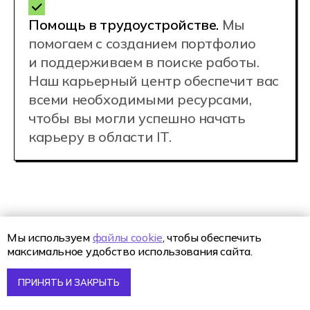
Наши
преподаватели
Сопровождают
персональные
кураторы
Мы используем
файлы cookie
, чтобы обеспечить
Персональный куратор — это
максимальное удобство использования сайта.
профессиональный наставник
с педагогическим образованием, которые
ПРИНЯТЬ И ЗАКРЫТЬ
следит за мотивацией студента,
помогает ему в решении любых вопросов,