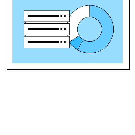
80 000 ₽
junior
180 000 ₽
middle
250 000+ ₽
senior
Чем больше опыта – тем выше
зарплата. Переход на позицию
middle-специалиста с заработной
платой 180 000 рублей в месяц
вполне реален через 1–2 года
работы.
Гарантия
трудоустройства