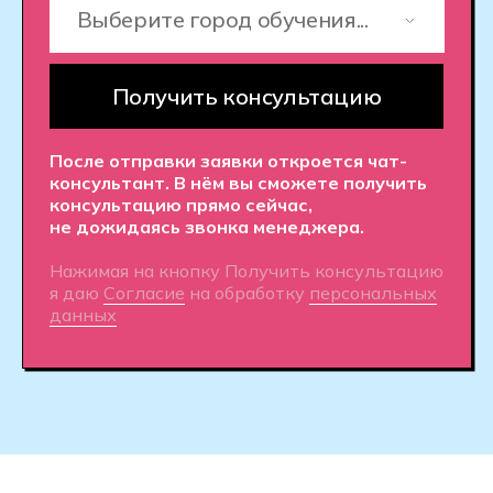
Практическое обучение.
На
платформе Хекслет ты начнешь
работать с реальными задачами
с первого дня. Вас ждут сотни
практических заданий на
программирование - от простых
скриптов до разработки веб-
приложений с авторизацией и API.