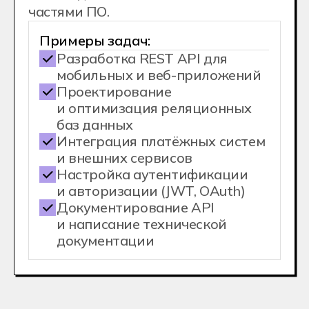
С дипломом
колледжа
вы cможете
Поступить в ВУЗ
Без ЕГЭ по внутренним
экзаменам
На сокращенную программу
обучения с перезачетом части