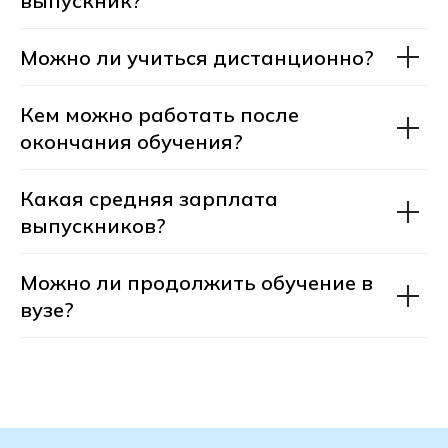
выпускник?
профориентологом.
Можно ли учиться дистанционно?
Кем можно работать после
окончания обучения?
+7
Какая средняя зарплата
выпускников?
Можно ли продолжить обучение в
Получить консультацию
вузе?
После отправки заявки откроется чат-
консультант. В нём вы сможете получить
консультацию прямо сейчас,
не дожидаясь звонка менеджера.
Нажимая на кнопку Получить консультацию
я даю
Согласие
на обработку
персональных