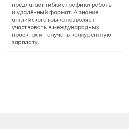
взаимодействие с клиентскими
частями ПО.
Примеры задач:
Разработка REST API для
мобильных и веб-приложений
Проектирование
и оптимизация реляционных
баз данных
Интеграция платёжных систем
и внешних сервисов
Настройка аутентификации
и авторизации (JWT, OAuth)
Документирование API
и написание технической
документации