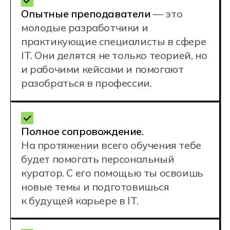
enrol@hexly.ru
Адрес
109 316, г. Москва, ул. Угрешская 14\1
Хочу учиться
в Москве