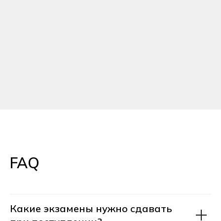
дисциплин
Хекслет Колледж
сотрудничает
с 20+ вузами страны
, предлагая
поступление на льготных
условиях
Устроиться на работу
80% выпускников Хекслет
устраиваются на работу в IT
в течение 1 года после выпуска
Хекслет Колледж
сотрудничает
с 30+ компаниями-
работодателями
, для успешного
трудоустройства:
FAQ
мы гарантируем вам
стажировки в реальных IT-
компаниях и активную помощь
в старте карьеры
Какие экзамены нужно сдавать