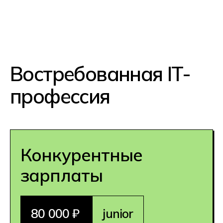
Специалисты нужны не только в IT-
компаниях, но и в финансовых
компаниях, госструктурах и в
промышленности. Спрос на
квалифицированных разработчиков
всегда высокий.
Перспективность
профессии
Значительная часть компаний
предлагает гибкие графики работы
и удалённый формат. А знание
английского языка позволяет
участвовать в международных
проектах и получать конкурентную
зарплату.