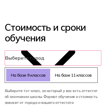
Опытные преподаватели
— это
молодые разработчики и
практикующие специалисты в сфере
IT. Они делятся не только теорией, но
и рабочими кейсами и помогают
разобраться в профессии.
Полное сопровождение.
На протяжении всего обучения тебе
будет помогать персональный
куратор. С его помощью ты освоишь
новые темы и подготовишься
к будущей карьере в IT.
Помощь в трудоустройстве.
Мы