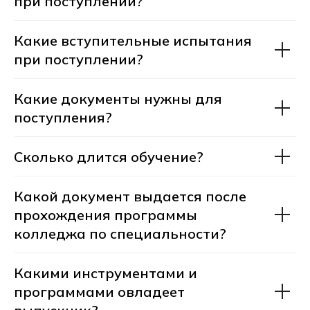
при поступлении?
Какие вступительные испытания
при поступлении?
А мне подойдет
Какие документы нужны для
профессия?
поступления?
Сколько длится обучение?
Какой документ выдается после
прохождения программы
Оставьте заявку на консультацию
колледжа по специальности?
менеджера приемной комиссии.
Мы ответим на все вопросы
по профессии и при желании
Какими инструментами и
запишем вас на бесплатную
программами овладеет
консультацию с профессиональным