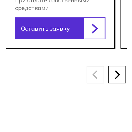
Кампусы Хекслет Колледжа для
очного обучения находятся
в Москве, Санкт-Петербурге,
Новосибирске, Ростове-на-Дону,
Екатеринбурге, Краснодаре
и в Алматы (Казахстан)