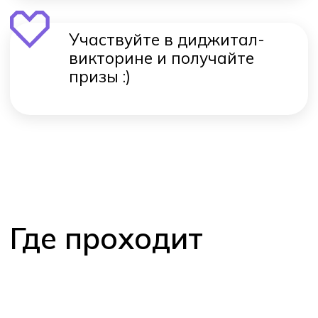
О Хекслет колледже
Хекслет колледж — часть школы
программирования Хекслет. Мы обучили
и трудоустроили тысячи студентов,
поэтому знаем, каким должно быть
результативное обучение, которое
приносит удовольствие. Наша цель —
сделать так, чтобы выпускники находили