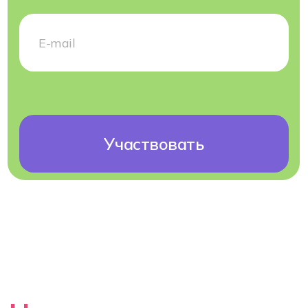
свободное общение
Круглый стол про IT
Как устроено IT, насколько востребованы
сейчас специалисты в IT, кто такие
программисты, чем они занимаются,
зарплаты в отрасли
Презентация колледжа
Как устроено обучение, как поступить,
стажировки, практики, кем вы станете
после обучения и где сможете работать