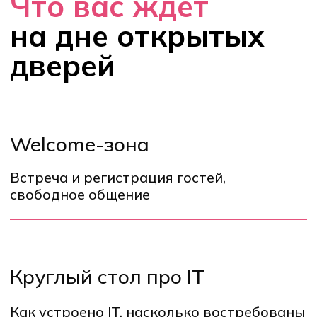
Узнаете, что такое IT и
почему специалисты так
востребованы на рынке
Познакомитесь с
руководством
колледжа и
наставниками
Узнаете, как поступить
в колледж Хекслет
Участвуйте в диджитал-
викторине и получайте
призы :)