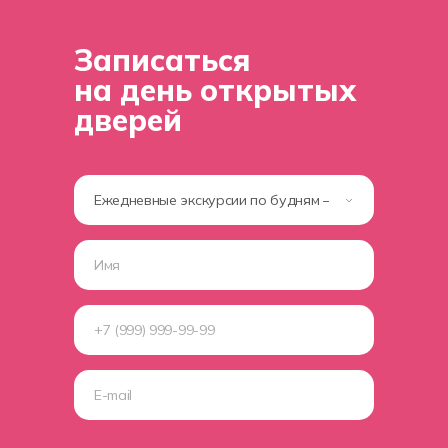
Оставить заявку
Записаться
на день открытых
дверей
(c) 2023 Автономная некоммерческая
профессиональная образовательная организация
«Хекслет колледж» в партнерстве с
образовательной
платформой по программированию Хекслет
и
международным холдингом Эдутех групп
Министерство науки и высшего образования
Российской федерации
Министерство просвещения Российской федерации