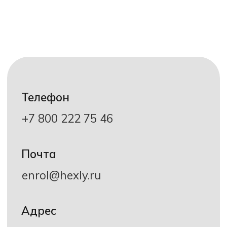
востребованную работу с высокой
зарплатой. Обучение в Хекслет колледже
именно такое.
Практика на 3 курсе
Уже с третьего года обучения студенты
проходят производственную практику в
реальных компаниях и пополняют свое
портфолио и резюме.
Помогаем с трудоустройством
Мы помогаем с трудоустройством после
окончания колледжа. Студенты учатся у
HR-специалистов составлять резюме,
писать сопроводительные письма и
проходить собеседования.
2 000 часов практики
Студенты начинают кодить уже с первого
месяца обучения, а вся программа
выстроена так, чтобы после окончания
колледжа вы вышли на рынок труда со
всем необходимым опытом.