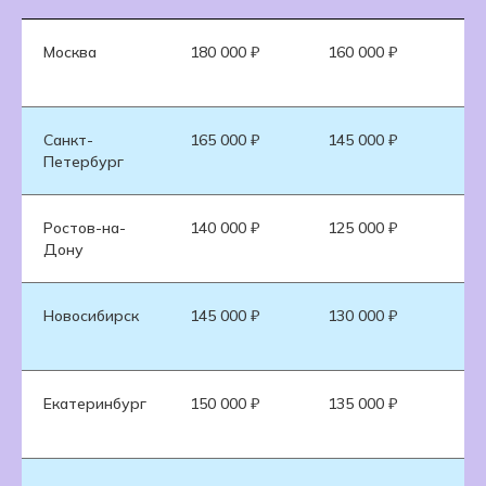
Москва
180 000 ₽
160 000 ₽
20
Санкт-
165 000 ₽
145 000 ₽
18
Петербург
Ростов-на-
140 000 ₽
125 000 ₽
16
Дону
Новосибирск
145 000 ₽
130 000 ₽
17
Екатеринбург
150 000 ₽
135 000 ₽
17