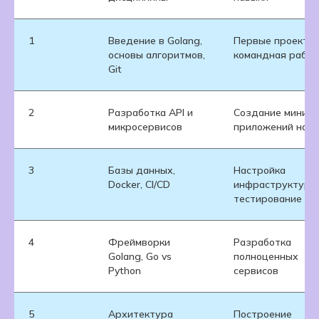
1
Введение в Golang,
Первые проекты,
основы алгоритмов,
командная работ
Git
2
Разработка API и
Создание мини-
микросервисов
приложений на G
3
Базы данных,
Настройка
Docker, CI/CD
инфраструктуры
тестирование
4
Фреймворки
Разработка
Golang, Go vs
полноценных
Python
сервисов
5
Архитектура
Построение