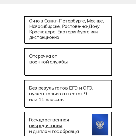
Техническая эксплуатация и обслуживание
роботизированного производства (по
Очно в Санкт-Петербурге, Москве,
отраслям)
Новосибирске, Ростове-на-Дону,
Краснодаре, Екатеринбурге или
Коммерция и осуществление интернет-
дистанционно
маркетинга
Аддитивные технологии (3D-печать)
Отсрочка от
Мехатроника и робототехника
военной службы
Информационное моделирование
в строительстве
Летная эксплуатация беспилотных
Без результатов ЕГЭ и ОГЭ,
авиационных систем
нужен только аттестат 9
или 11 классов
Государственная
аккредитация
и диплом гос.образца