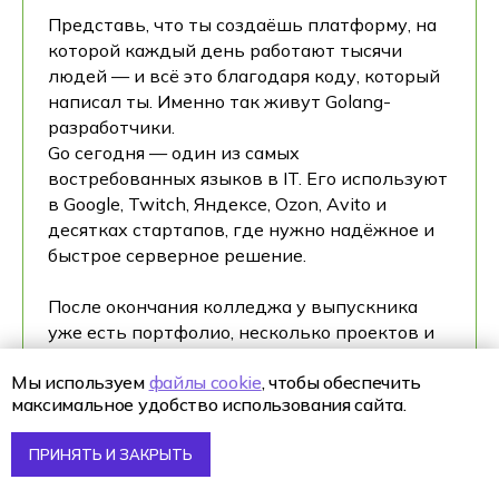
Представь, что ты создаёшь платформу, на
которой каждый день работают тысячи
людей — и всё это благодаря коду, который
написал ты. Именно так живут Golang-
разработчики.
Go сегодня — один из самых
востребованных языков в IT. Его используют
в Google, Twitch, Яндексе, Ozon, Avito и
десятках стартапов, где нужно надёжное и
быстрое серверное решение.
После окончания колледжа у выпускника
уже есть портфолио, несколько проектов и
понимание, как устроен реальный IT-мир.
Мы используем
файлы cookie
, чтобы обеспечить
Это значит, что можно не искать “работу без
максимальное удобство использования сайта.
опыта” — ты уже специалист.
ПРИНЯТЬ И ЗАКРЫТЬ
Golang-разработчики востребованы в трёх
ключевых направлениях: