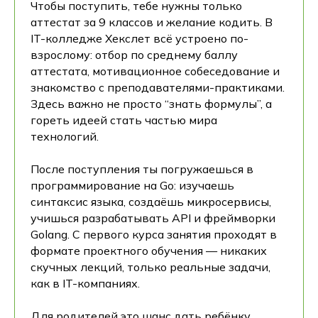
Чтобы поступить, тебе нужны только
аттестат за 9 классов и желание кодить. В
IT-колледже Хекслет всё устроено по-
взрослому: отбор по среднему баллу
аттестата, мотивационное собеседование и
знакомство с преподавателями-практиками.
Здесь важно не просто “знать формулы”, а
гореть идеей стать частью мира
технологий.
После поступления ты погружаешься в
программирование на Go: изучаешь
синтаксис языка, создаёшь микросервисы,
учишься разрабатывать API и фреймворки
Golang. С первого курса занятия проходят в
формате проектного обучения — никаких
скучных лекций, только реальные задачи,
как в IT-компаниях.
Для родителей это шанс дать ребёнку