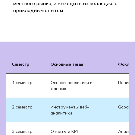
местного рынка, и выходить из колледжа с
прикладным опытом.
Семестр
Основные темы
Фокус о
1 семестр
Основы аналитики и
Пониман
данных
2 семестр
Инструменты веб-
Google 
аналитики
3 семестр
Отчёты и KPI
Анализ 