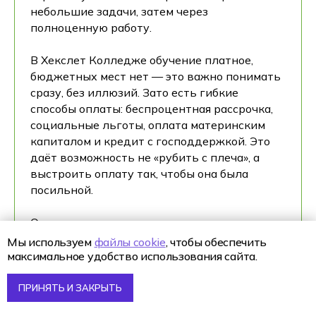
небольшие задачи, затем через
полноценную работу.
В Хекслет Колледже обучение платное,
бюджетных мест нет — это важно понимать
сразу, без иллюзий. Зато есть гибкие
способы оплаты: беспроцентная рассрочка,
социальные льготы, оплата материнским
капиталом и кредит с господдержкой. Это
даёт возможность не «рубить с плеча», а
выстроить оплату так, чтобы она была
посильной.
Отдельно важно понимать, что ты
оплачиваешь не просто «занятия по
Мы используем
файлы cookie
, чтобы обеспечить
расписанию». Ты платишь за
максимальное удобство использования сайта.
образовательную программу по аналитике,
которая формирует нужные навыки, за
ПРИНЯТЬ И ЗАКРЫТЬ
практическую часть, за проекты, за среду и