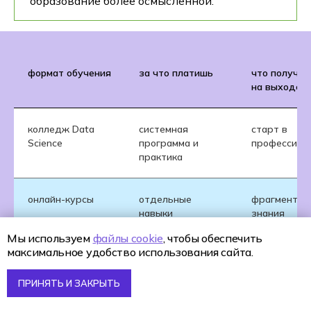
образование более осмысленной.
формат обучения
за что платишь
что получа
на выходе
колледж Data
системная
старт в
Science
программа и
профессии
практика
онлайн-курсы
отдельные
фрагментар
навыки
знания
Мы используем
файлы cookie
, чтобы обеспечить
максимальное удобство использования сайта.
самообучение
время и усилия
разрозненн
опыт
ПРИНЯТЬ И ЗАКРЫТЬ