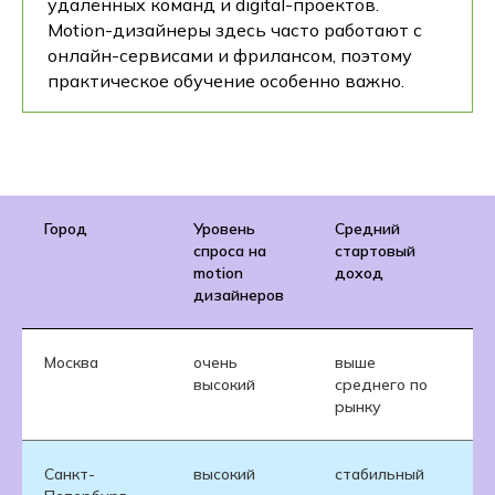
удалённых команд и digital-проектов.
Motion-дизайнеры здесь часто работают с
онлайн-сервисами и фрилансом, поэтому
практическое обучение особенно важно.
Город
Уровень
Средний
спроса на
стартовый
п
motion
доход
дизайнеров
Москва
очень
выше
б
высокий
среднего по
к
рынку
Санкт-
высокий
стабильный
р