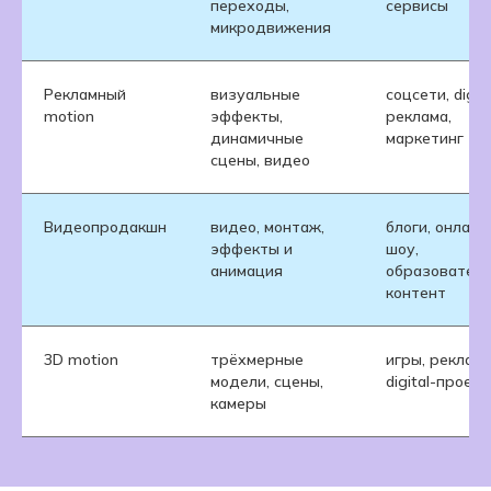
переходы,
сервисы
микродвижения
Рекламный
визуальные
соцсети, digita
motion
эффекты,
реклама,
динамичные
маркетинг
сцены, видео
Видеопродакшн
видео, монтаж,
блоги, онлайн
эффекты и
шоу,
анимация
образовател
контент
3D motion
трёхмерные
игры, реклама
модели, сцены,
digital-проек
камеры