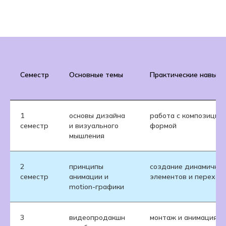
Семестр
Основные темы
Практические навыки
1
основы дизайна
работа с композицией
семестр
и визуального
формой
мышления
2
принципы
создание динамичны
семестр
анимации и
элементов и переход
motion-графики
3
видеопродакшн
монтаж и анимация