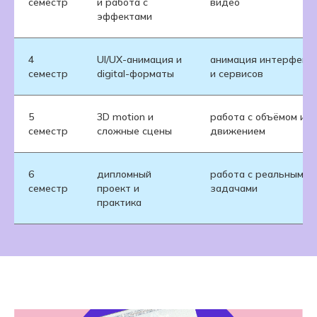
семестр
и работа с
видео
эффектами
4
UI/UX-анимация и
анимация интерфейс
семестр
digital-форматы
и сервисов
5
3D motion и
работа с объёмом и
семестр
сложные сцены
движением
6
дипломный
работа с реальными
семестр
проект и
задачами
практика