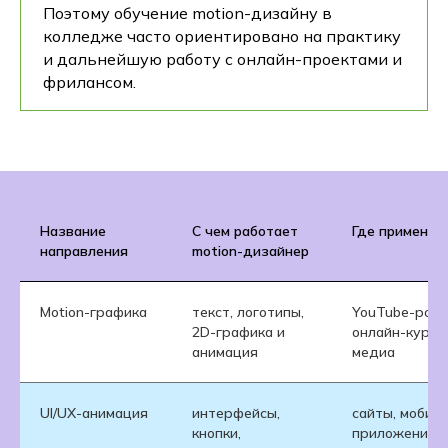
Поэтому обучение motion-дизайну в
колледже часто ориентировано на практику
и дальнейшую работу с онлайн-проектами и
фрилансом.
Название
С чем работает
Где применяе
направления
motion-дизайнер
Motion-графика
текст, логотипы,
YouTube-роли
2D-графика и
онлайн-курсы
анимация
медиа
UI/UX-анимация
интерфейсы,
сайты, мобил
кнопки,
приложения,