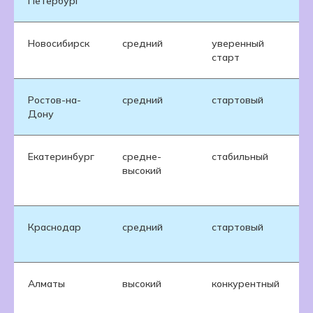
Петербург
с
Новосибирск
средний
уверенный
р
старт
Ростов-на-
средний
стартовый
р
Дону
а
Екатеринбург
средне-
стабильный
к
высокий
р
Краснодар
средний
стартовый
р
а
Алматы
высокий
конкурентный