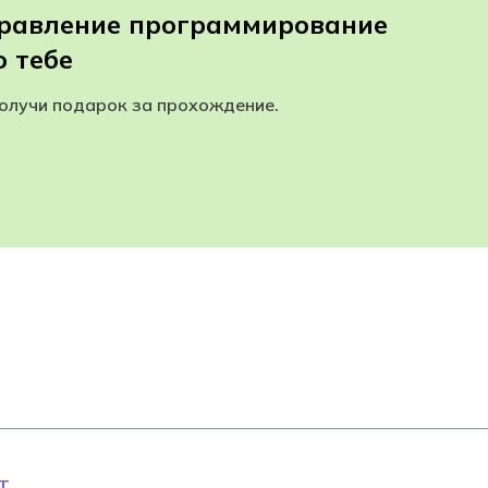
правление программирование
 тебе
получи подарок за прохождение.
Т