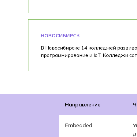
НОВОСИБИРСК
В Новосибирске 14 колледжей развив
программирование и IoT. Колледжи со
Направление
Ч
Embedded
У
д