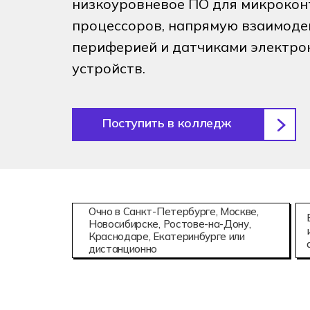
низкоуровневое ПО для микрокон
Аддитивны
08.02.15
процессоров, напрямую взаимоде
Информаци
периферией и датчиками электро
устройств.
Поступить в колледж
Очно в Санкт-Петербурге, Москве,
Новосибирске, Ростове-на-Дону,
Краснодаре, Екатеринбурге или
дистанционно