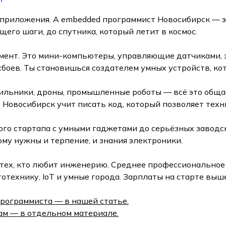
приложения. А embedded программист Новосибирск — э
щего шаги, до спутника, который летит в космос.
ент. Это мини-компьютеры, управляющие датчиками, з
 сбоев. Ты становишься создателем умных устройств, к
дильники, дроны, промышленные роботы — всё это обща
Новосибирск учит писать код, который позволяет техн
ого стартапа с умными гаджетами до серьёзных заводс
ому нужны и терпение, и знания электроники.
я тех, кто любит инженерию. Среднее профессионально
отехнику, IoT и умные города. Зарплаты на старте выш
рограммиста — в нашей статье.
ам — в отдельном материале.