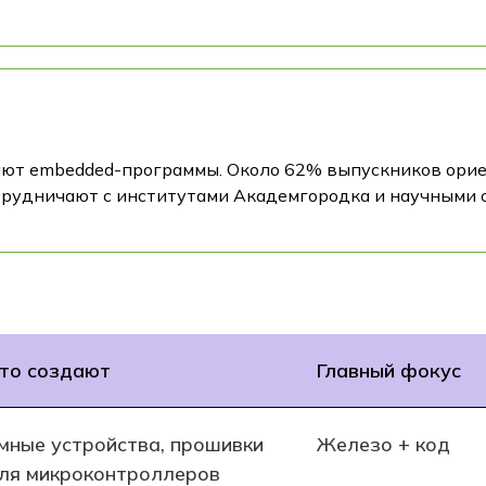
ают embedded-программы. Около 62% выпускников орие
трудничают с институтами Академгородка и научными с
то создают
Главный фокус
мные устройства, прошивки
Железо + код
ля микроконтроллеров