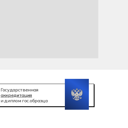
 робототехника
атация беспилотных авиационных систем
Государственная
аккредитация
и диплом гос.образца