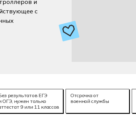
троллеров и
е технологии (3D-печать)
Мехатроника и
25.02.08
йствующее с
онное моделирование в строительстве
Летная эксплу
нных
Без результатов ЕГЭ
Отсрочка от
и ОГЭ, нужен только
военной службы
аттестат 9 или 11 классов