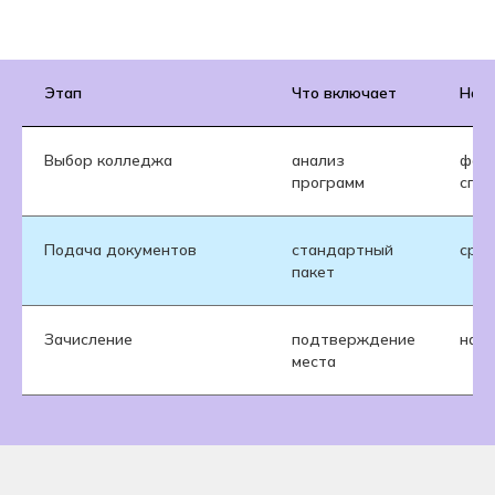
Этап
Что включает
На ч
Выбор колледжа
анализ
форм
программ
спе
Подача документов
стандартный
срок
пакет
Зачисление
подтверждение
нача
места