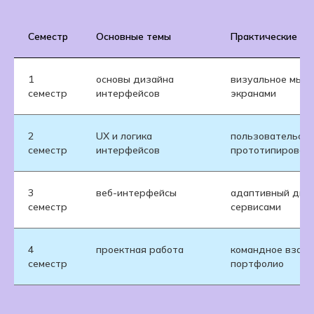
Семестр
Основные темы
Практические на
1
основы дизайна
визуальное мышл
семестр
интерфейсов
экранами
2
UX и логика
пользовательски
семестр
интерфейсов
прототипирован
3
веб-интерфейсы
адаптивный диза
семестр
сервисами
4
проектная работа
командное взаим
семестр
портфолио