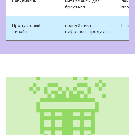
Веб-дизайн
интерфейсы для
лендин
браузера
проду
Продуктовый
полный цикл
IT-про
дизайн
цифрового продукта