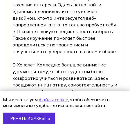
похожие интересы. Здесь легко найти
единомышленников: кто-то увлечён
дизайном, кто-то интересуется веб-
направлением, а кто-то только пробует себя
в IT и ищет, какую специальность выбрать.
Такое окружение помогает быстрее
определиться с направлением и
почувствовать уверенность в своём выборе.
В Хекслет Колледже большое внимание
уделяется тому, чтобы студентам было
комфортно учиться и развиваться. Здесь
поощряют инициативу, самостоятельность и
желание разбираться глубже, а не просто
выполнять задания ради оценки. Это
Мы используем
файлы cookie
, чтобы обеспечить
формирует более взрослое отношение к
максимальное удобство использования сайта.
обучению и постепенно готовит к реальной
работе в digital-среде.
ПРИНЯТЬ И ЗАКРЫТЬ