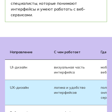
специалисты, которые понимают
интерфейсы и умеют работать с веб-
сервисами.
Направление
С чем работает
Где п
UI-дизайн
визуальная часть
мобил
интерфейса
веб-с
UX-дизайн
логика и удобство
польз
интерфейсов
онлай
серви