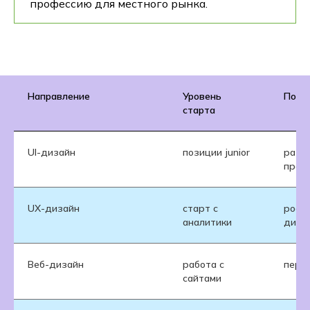
профессию для местного рынка.
Направление
Уровень
Поте
старта
UI-дизайн
позиции junior
разви
прод
UX-дизайн
старт с
рост
аналитики
диза
Веб-дизайн
работа с
пере
сайтами