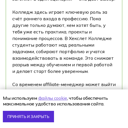
Колледж здесь играет ключевую роль за
счёт раннего входа в профессию. Пока
другие только думают, кем хотят быть, у
тебя уже есть практика, проекты и
понимание процессов. В Хекслет Колледже
студенты работают над реальными
задачами, собирают портфолио и учатся
взаимодействовать в команде. Это снижает
разрыв между обучением и первой работой
и делает старт более уверенным.
Со временем affiliate-менеджер может выйти
в смежные роли. Часто специалисты
переходят в интернет-маркетинг,
Мы используем
файлы cookie
, чтобы обеспечить
максимальное удобство использования сайта.
продуктовый менеджмент или запускают
собственные digital-проекты. Навыки работы
с трафиком, рекламой и цифрами
ПРИНЯТЬ И ЗАКРЫТЬ
применимы в разных направлениях, поэтому