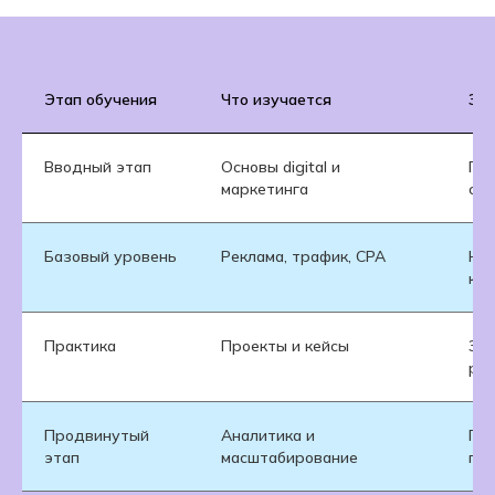
Этап обучения
Что изучается
Зач
Вводный этап
Основы digital и
Пон
маркетинга
ср
Базовый уровень
Реклама, трафик, CPA
Нау
кл
Практика
Проекты и кейсы
Зак
ре
Продвинутый
Аналитика и
Под
этап
масштабирование
пр