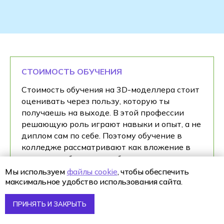
СТОИМОСТЬ ОБУЧЕНИЯ
Стоимость обучения на 3D-моделлера стоит
оценивать через пользу, которую ты
получаешь на выходе. В этой профессии
решающую роль играют навыки и опыт, а не
диплом сам по себе. Поэтому обучение в
колледже рассматривают как вложение в
практику и будущую работу.
Мы используем
файлы cookie
, чтобы обеспечить
Во время обучения ты платишь за
максимальное удобство использования сайта.
программу, которая даёт системное
понимание профессии, за большое
ПРИНЯТЬ И ЗАКРЫТЬ
количество практики и за работу над