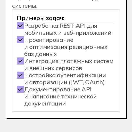
С дипломом
колледжа
вы cможете
Поступить в ВУЗ
Без ЕГЭ по внутренним
экзаменам
На сокращенную программу
обучения с перезачетом части
дисциплин
Хекслет Колледж
сотрудничает