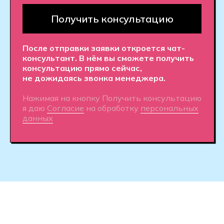
Практическое обучение - с первого
курса.
Создавай сложные структуры
из простых элементов - от скрипта к
полноценному приложению с
использованием баз данных
автоматизации и API.
Опытные преподаватели
— это
специалисты в сфере разработки ПО
с опытом работы в крупных