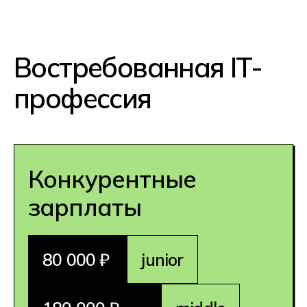
государственных учреждениях и
даже в промышленности. Высокий
спрос гарантирует
трудоустройство.
Перспективность
профессии
Большинство организаций
предусматривает гибкие условия
труда и удаленный формат работы.
Владение английским может помочь
повысить уровень дохода благодаря
работе с международными
компаниями.