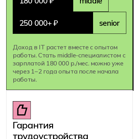
1 специальность =
несколько
профессий:
Backend-разработчик
DevOps-инженер
QA Automation
Специалист по внедрению
Engineer
и сопровождению ПО