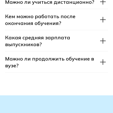
Можно ли учиться дистанционно?
Кем можно работать после
окончания обучения?
+7
Какая средняя зарплата
выпускников?
Можно ли продолжить обучение в
Получить консультацию
вузе?
После отправки заявки откроется чат-
консультант. В нём вы сможете получить
консультацию прямо сейчас,
не дожидаясь звонка менеджера.
Нажимая на кнопку Получить консультацию
я даю
Согласие
на обработку
персональных
данных