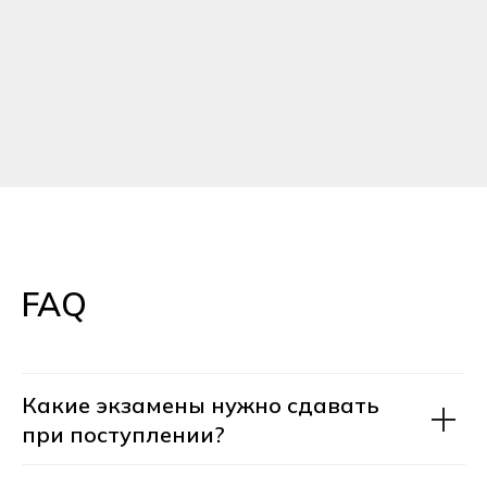
с 20+ вузами страны
, предлагая
поступление на льготных
условиях
Устроиться на работу
80% выпускников Хекслет
устраиваются на работу в IT
в течение 1 года после выпуска
Хекслет Колледж
сотрудничает
с 30+ компаниями-
работодателями
, для успешного
FAQ
трудоустройства:
мы гарантируем вам
стажировки в реальных IT-
компаниях и активную помощь
в старте карьеры
Какие экзамены нужно сдавать
при поступлении?