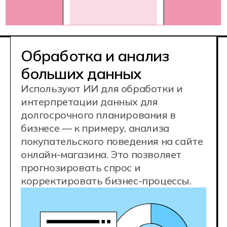
Востребованная IT-
профессия
Конкурентные
зарплаты
80 000 ₽
junior