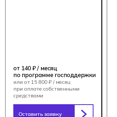
Наши корпуса — это не просто
аудитории, а целая экосистема для
обучения и отдыха. Здесь есть всё:
высокотехнологичное оборудование,
коворкинги, спортивные и игровые зоны,
а также специальные площадки для
киберспортивных тренировок.
Кампусы Хекслет Колледжа для
очного обучения находятся
в Москве, Санкт-Петербурге,
Новосибирске, Ростове-на-Дону,
Екатеринбурге, Краснодаре
и в Алматы (Казахстан)