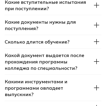
Какие вступительные испытания
при поступлении?
А мне подойдет
Какие документы нужны для
профессия?
поступления?
Сколько длится обучение?
Какой документ выдается после
прохождения программы
Оставьте заявку на консультацию
колледжа по специальности?
менеджера приемной комиссии.
Мы ответим на все вопросы
Какими инструментами и
по профессии и при желании
запишем вас на бесплатную
программами овладеет
консультацию с профессиональным
выпускник?
профориентологом.