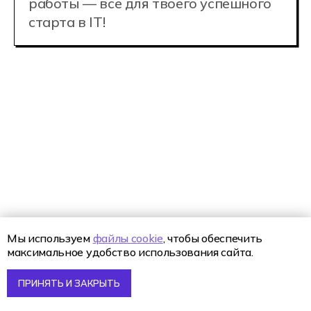
Сопровождают
персональные
кураторы
Персональный куратор — это
профессиональный наставник
с педагогическим образованием, которые
следит за мотивацией студента,
помогает ему в решении любых вопросов,
а еще — не дает заскучать ;-)
Мы используем
файлы cookie
, чтобы обеспечить
максимальное удобство использования сайта.
ПРИНЯТЬ И ЗАКРЫТЬ