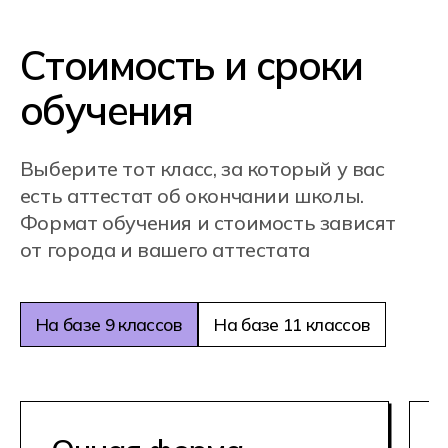
компаниях Они помогут освоить
базовые знания в теории и на
практике, а также поделятся своим
профессиональным опытом.
Полное сопровождение.
Персональный куратор будет
поддерживать на всех этапах,
помогая пройти через сложности
адаптации и обучения.
Помощь в трудоустройстве.
Мы предоставляем
гарантированные стажировки,
помогаем собрать портфолио
и активно поддерживаем в поиске
работы — все для твоего успешного
старта в IT!