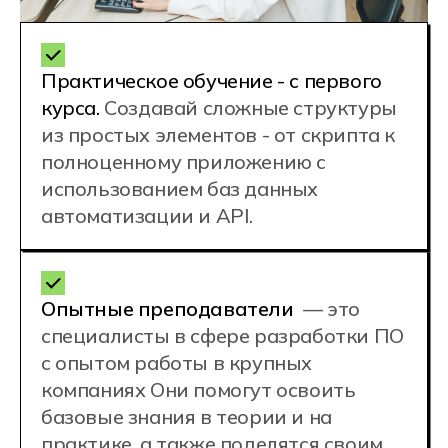
Телефон приемной комиссии
+7 (800) 222-75-46
Почта
enrol@hexly.ru
Адрес
г. Новосибирск, ул.Восход 20 м.
Речной Вокзал
Хочу учиться
в Новосибирске