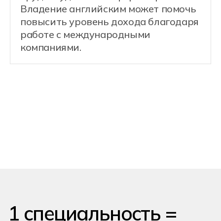
сервером и клиентскими модулями
системы.
Примеры задач:
Разработка REST API для
мобильных и веб-приложений
Проектирование
и оптимизация реляционных
баз данных
Интеграция платёжных систем
и внешних сервисов
Настройка аутентификации
и авторизации (JWT, OAuth)
Документирование API
и написание технической
документации