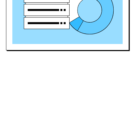
180 000 ₽
middle
250 000+ ₽
senior
Доход в IT растет вместе с опытом
работы. Стать middle-специалистом с
зарплатой 180 000 р./мес. можно уже
через 1−2 года опыта после начала
работы.
Гарантия
трудоустройства
Разработчики необходимы во всех
структурах: банковских
организациях, стартапах,