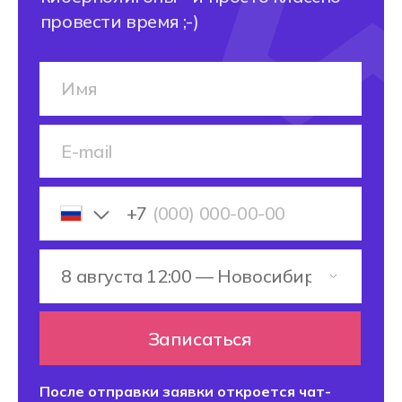
УСТРОИТЬСЯ НА
РАБОТУ
80% выпускников Хекслет
устраиваются на работу в IT
в течение 1 года после
выпуска
Хекслет Колледж
сотрудничает
с 30+ компаниями-
работодателями,
для успешного
трудоустройства:
мы гарантируем вам
стажировки в реальных IT-
компаниях и активную
помощь в старте карьеры