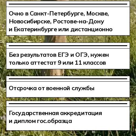
Государственная аккредитация
и диплом гос.образца
[ ЧЕМ ЗАНИМАЕТСЯ ГРАФИЧЕСКИЙ
ДИЗАЙНЕР ]
Графический дизайнер
создаёт всё, что передаёт
смысл через визуал:
от логотипов и упаковки
до баннеров, журналов
и интерфейсов. Это