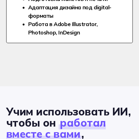
Ближайший день
открытых дверей
Приходите на день открытых
дверей в Хекслет Колледж, чтобы
выбрать будущую специальность,
познакомиться с преподавателями и
кураторами, увидеть наши
лаборатории, коворкинги,
киберполигоны - и просто классно
провести время ;-)
Учим использовать ИИ,
чтобы он
работал
вместе с вами
,