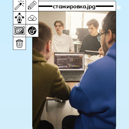
70 000 ₽
начинающий
специалист
конкурентные зарплаты
Уже через год при активной
работе над проектами
и портфолио вы можете
выйти на уровень 140 000 ₽
в месяц. Многие дизайнеры
дополняют доход
фрилансом — средний чек
за логотип или фирменный
стиль сегодня — 10 000−30 000
₽
гарантия трудоустройства
Специалисты нужны