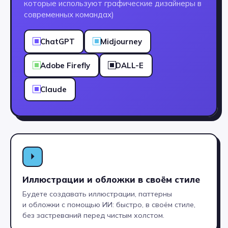
которые используют графические дизайнеры в
современных командах)
[ КЕМ МОЖНО РАБОТАТЬ
ChatGPT
Midjourney
ПОСЛЕ ОБУЧЕНИЯ? ]
Adobe Firefly
DALL-E
Одна специальность
— несколько
Claude
профессиональных
направлений!
Выбери свой
карьерный путь →
⏵
ИЛЛЮСТРАТОР
Иллюстрации и обложки в своём стиле
КОНТЕНТ-КРЕАТОР
ГРАФИЧЕСКИЙ
Будете создавать иллюстрации, паттерны
ДИЗАЙНЕР
и обложки с помощью ИИ: быстро, в своём стиле,
без застреваний перед чистым холстом.