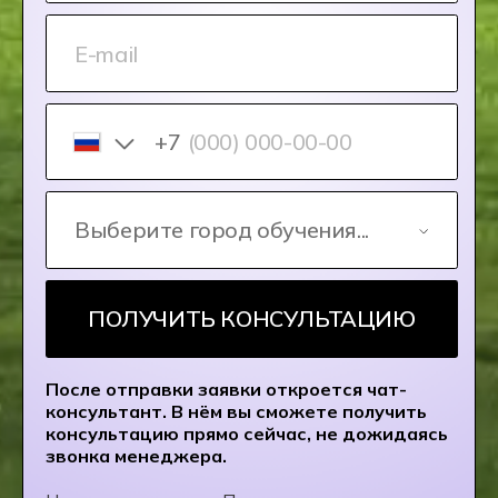
практическое обучение
На платформе Хекслет,
разработанной