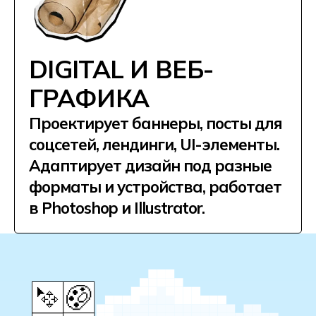
карьерный_центр.md
Востребованная ИТ-
профессия
200 000+ ₽
ведущий специалист
140 000 ₽
специалист с опытом