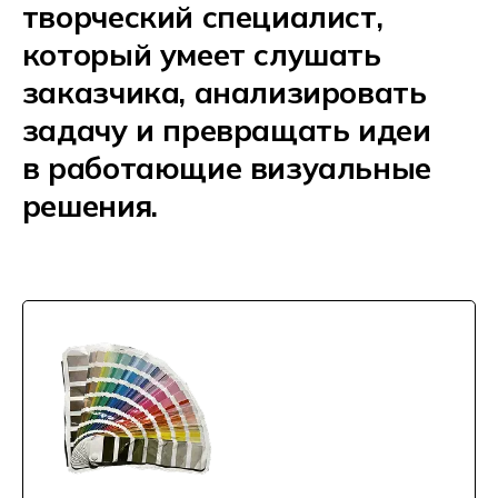
Разрабатывает визуальную
айдентику бренда: логотип,
фирменные цвета, шрифты,
гайдлайны. Делает так, чтобы
компания узнавалась везде —
от визитки до соцсетей.
ПОЛИГРАФИЯ И
МНОГОСТРАНИЧНЫЙ
ДИЗАЙН
Создаёт журналы, каталоги,
буклеты, плакаты и другую