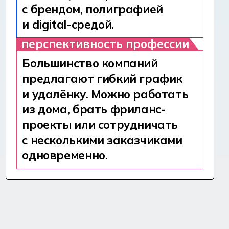
Создаёт логотипы, визитки, баннеры
и посты для соцсетей. Работает
по брифу, соблюдает дедлайны
и доводит проект до финала —
от идеи до печати или публикации.
[ ПРИМЕРЫ ЗАДАЧ ]
Разработка логотипов и элементов
айдентики
Создание полиграфических
материалов (флаеры, визитки,
плакаты)
Подготовка макетов к печати
Адаптация дизайна под digital-
форматы
Работа в Adobe Illustrator,
Photoshop, InDesign