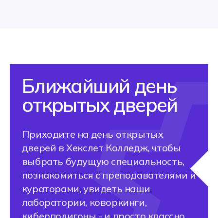
ВЫ CМОЖЕТЕ
ПОСТУПИТЬ В ВУЗ
Без ЕГЭ по внутренним
экзаменам
На сокращенную программу
обучения с перезачетом
части дисциплин
Хекслет Колледж
сотрудничает с 20+ вузами
страны, предлагая
поступление на льготных
условиях