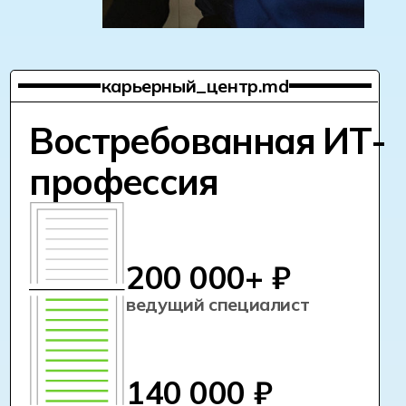
в рекламных агентствах,
брендинговых студиях,
издательствах, digital-
командах и даже в малом
бизнесе. Спрос
на графических дизайнеров
стабильно высок — особенно
тех, кто умеет работать
с брендом, полиграфией
и digital-средой.
перспективность профессии
Большинство компаний
предлагают гибкий график
и удалёнку. Можно работать
из дома, брать фриланс-
проекты или сотрудничать
с несколькими заказчиками
одновременно.