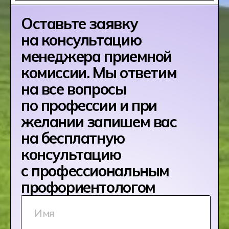
[ КАК УСТРОЕН ХЕКСЛЕТ КОЛЛЕДЖ ]
Хекслет Колледж
готовит крутых
специалистов,
погружая студентов
в профессию через
практику
и индивидуальный
подход