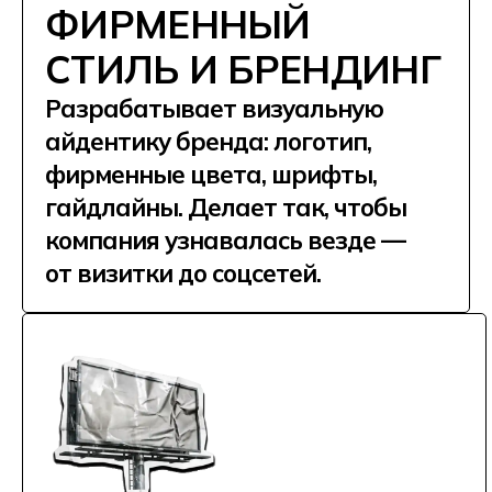
печатную продукцию. Верстает
в InDesign, готовит макеты
к печати и контролирует качество
финального результата.
DIGITAL И ВЕБ-
ГРАФИКА
Проектирует баннеры, посты для
соцсетей, лендинги, UI-элементы.
Адаптирует дизайн под разные
форматы и устройства, работает
в Photoshop и Illustrator.