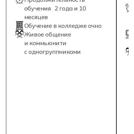
при оплате собственными
при оплате с
средствами
средствами
Оставить заявку
Оставить з
Как устроен Хекслет
Колледж