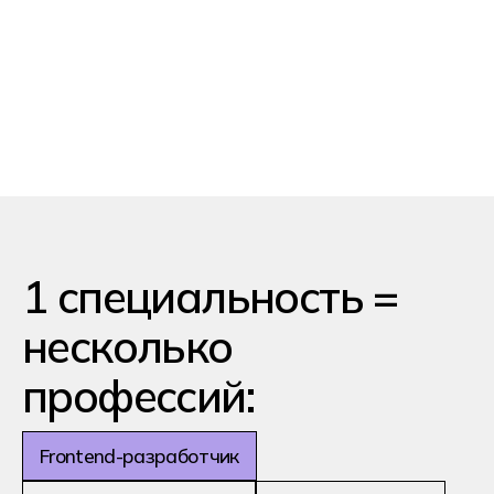
загрузки приложения
Внедрение визуального
дизайна
Адаптация веб-сайта под
мобильные устройства
Интеграция внешней части
с backend-сервисами
Кем можно