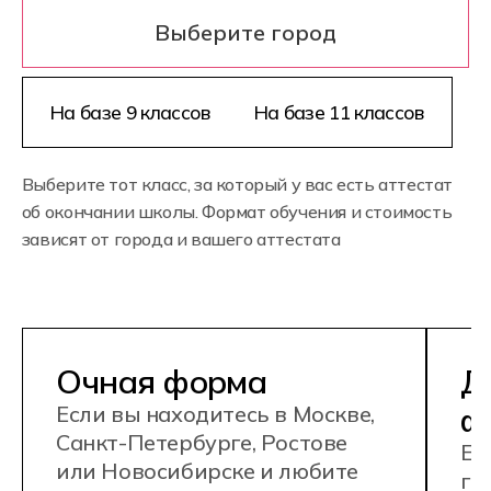
Очная форма
Дистанц
форма
Если вы находитесь в Москве,
Санкт-Петербурге, Ростове
Если вы живё
или Новосибирске и любите
городе или с
живое взаимодействие
Совмещать с работой
Совмещать
не получится
сложно – о
Продолжительность
много вре
обучения 2 года и 10
Продолжи
месяцев
обучения 2