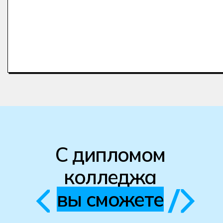
+7
Получить консультацию
После отправки заявки откроется чат-
консультант. В нём вы сможете получить
консультацию прямо сейчас,
не дожидаясь звонка менеджера.
Нажимая на кнопку Получить консультацию
я даю
Согласие
на обработку
персональных
данных