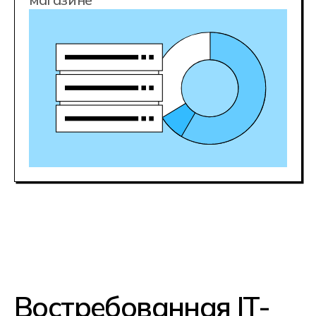
140 000 ₽
middle
200 000+ ₽
senior
Хорошие программисты быстро
растут в цене. Стать middle-
разработчиком с зарплатой 140 000
рублей вы сможете уже через год
практики
Гарантия
трудоустройства
Несколько сотен вакансий
появляются ежедневно на hh.ru.
А еще разработчики уверенно
чувствуют себя на фрилансе и могут