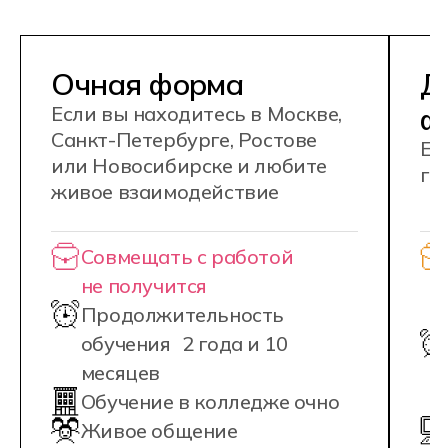
Хекслет, созданной программистами
для программистов. Вы начнете
писать код с первого профильного
урока. Вас ждут сотни упражнений
в тренажере и практические
проекты на основе реальных
тестовых заданий
Опытные преподаватели
—
молодые эксперты с активным
опытом в работы в IT. Помогут
решить любую задачу и поделятся
практическим опытом.
Полное сопровождение.
Персональный куратор
сопровождает вас от зачисления
в колледж до трудоустройства