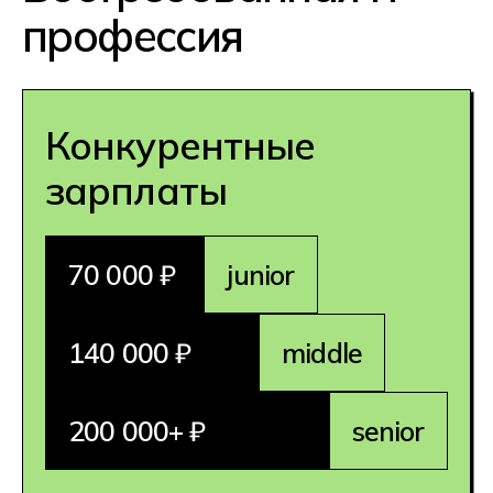
зарабатывать без официального
трудоустройства
Комфортная работа
Большая часть вакансий
программиста предполагает
удаленку: вы сможете работать
из дома или из любой точки мира,
а еще вам доступны предложения
работодателей за рубежом