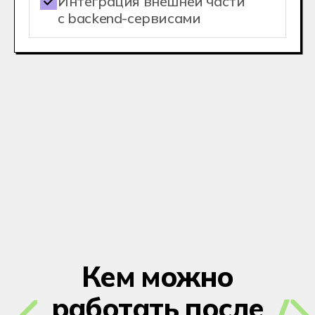
С дипломом
колледжа
вы cможете
Поступить в ВУЗ
Без ЕГЭ по внутренним
экзаменам
На сокращенную программу
обучения с перезачетом части
дисциплин
Хекслет Колледж
сотрудничает
с 20+ вузами страны
, предлагая
поступление на льготных