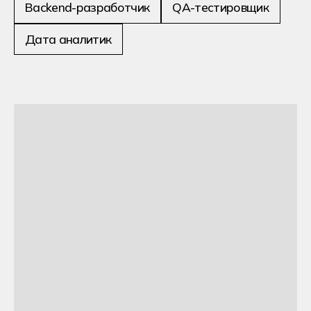
работать после
обучения?
Одна специальность —
несколько профессиональных
направлений!
Выбери свой карьерный
путь →
Какие профессии Вы
освоите:
Веб-разработчик
приложений