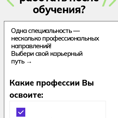
условиях
Устроиться на работу
80% выпускников Хекслет
устраиваются на работу в IT
в течение 1 года после выпуска
Хекслет Колледж
сотрудничает
с 30+ компаниями-
работодателями
, для успешного
трудоустройства:
мы гарантируем вам
стажировки в реальных IT-
компаниях и активную помощь
в старте карьеры