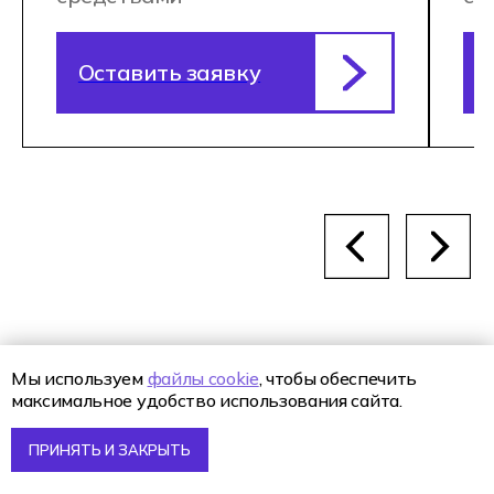
Наши
преподаватели
Сопровождают
персональные
кураторы
Мы используем
файлы cookie
, чтобы обеспечить
максимальное удобство использования сайта.
Персональный куратор — это
профессиональный наставник
ПРИНЯТЬ И ЗАКРЫТЬ
с педагогическим образованием, которые
следит за мотивацией студента,