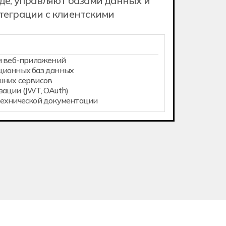
де, управляют базами данных и
теграции с клиентскими
и веб-приложений
ционных баз данных
шних сервисов
ации (JWT, OAuth)
технической документации