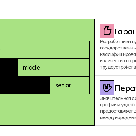
Гара
Разработчики н
государственны
r
квалифицирова
количество на р
middle
трудоустройств
senior
Перс
Значительная д
график и удалён
предоставляет д
международным