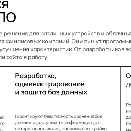
ся
 ПО
 решения для различных устройств и облачных
ля финансовых компаний. Они пишут программ
улучшения характеристик. От разработчиков з
 сайта в работу.
Разработка,
О
администрирование
д
и защита баз данных
Ре
ин
Гарантируют безопасность хранения баз
ых
да
данных и доступность информации для
го
по
авторизованных лиц, например, настройка
ля
ма