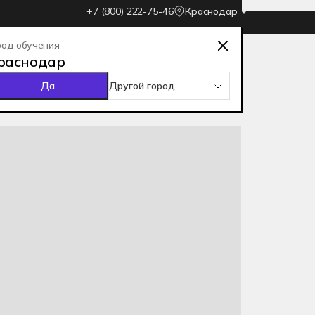
+7 (800) 222-75-46
Краснодар
род обучения
Оставить заявку
раснодар
Да
СТУДЕНТАМ
курса Хекслет колледжа.
Перевод из другого колледжа
шений с применением технологий
сса
 предложил помочь мне
Поступление в ВУЗ после колледжа
о интеллекта
асса
чали приходить
л ходить
тоге, я работаю
е, в международной
ку
дентов