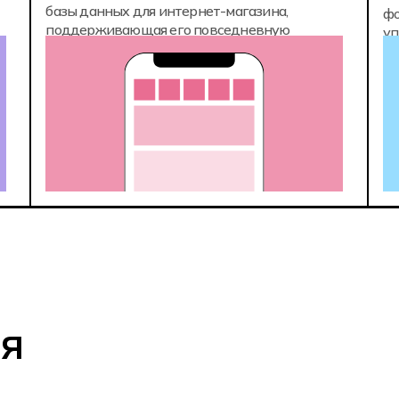
базы данных для интернет-магазина,
фо
поддерживающая его повседневную
уп
эксплуатацию
я