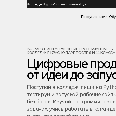
Колледж
Курсы
Частная школа
Вуз
Поступление
Обу
ОБУЧЕНИЕ
Все
О КОЛЛЕДЖЕ
СОТРУДНИЧЕСТВО
09.02.11
СТУ
ФИ
День открытых дверей
Как проходит процесс обучения
Программирование
Сведения об организации
Для работодателей
Блог
Мос
Разработк
Кураторы и преподаватели
Кураторы и преподаватели
Франчайзинг
Сан
Расскажем о том, как стать
Стажировки и трудоустройтсво
Отзывы студентов
Geek Teachers
Ека
прогрммистом
РАЗРАБОТКА И УПРАВЛЕНИЕ ПРОГРАММНЫМ ОБЕСП
Служба психологической поддержки
Как помочь колледжу Хекслет?
Алм
КОЛЛЕДЖ В КРАСНОДАРЕ ПОСЛЕ 9 И 11 КЛАССА
Контакты
Цифровые прод
от идеи до запу
Даты мероприятий
Поступай в колледж, пиши на Python
тестируй и запускай рабочие сайт
без багов. Изучай программирова
задачах, учись работать в команде
в карьере разработчика!