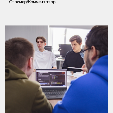
Без ЕГЭ по внутренним
экзаменам
На сокращенную программу
обучения с перезачетом части
дисциплин
Хекслет Колледж
сотрудничает
с 20+ вузами страны
, предлагая
поступление на льготных
условиях
Устроиться на работу
80% выпускников Хекслет
устраиваются на работу в IT
в течение 1 года после выпуска
Хекслет Колледж
сотрудничает
с 30+ компаниями-
работодателями
, для успешного
трудоустройства:
мы гарантируем вам
стажировки в реальных IT-