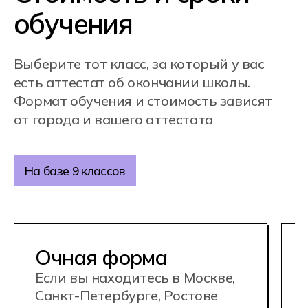
игры.
Упор делается на тактику,
координацию, аналитику
и лидерство — то, что отличает
сильного игрока от просто
увлечённого.
Преподаватели из индустрии.
Наши
преподаватели — действующие
киберспортсмены, тренеры
и аналитики. Они помогут прокачать
ваш уровень, научат разбирать игру
на детали и готовить себя
(и команду) к победам.
Поддержка на всём пути.
Куратор
помогает не только учиться,
но и выстраивать свою траекторию: