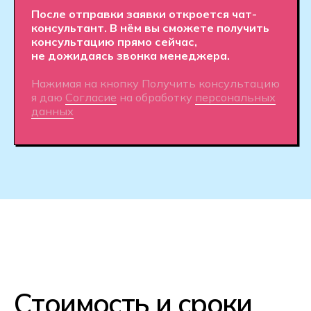
не просто играют, а выстраивают
карьеру в кибериндустрии: от игроков
и тренеров до организаторов
и аналитиков.
Практика с первого дня.
Вы с первых занятий начнёте
разбирать реальные игровые
ситуации, развивать стратегическое
мышление и навыки командной