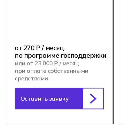
НАШИ КАМПУСЫ
В наших учебных корпусах
предусмотрено всё необходимое:
современное оборудование, удобные
пространства для работы в команде,
зоны отдыха и спорта, а также
киберспортивные полигоны и игровые
площадки для соревнований.
Кампусы Хекслет Колледжа для
очного обучения находятся