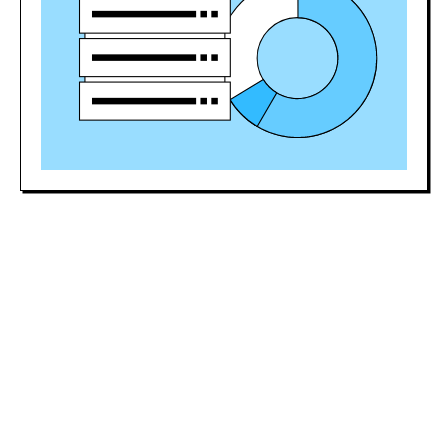
200 000+ ₽
senior
Киберспорт — быстрорастущая
индустрия с реальными карьерными
возможностями. Уже через год
активной практики и участия
в турнирах можно выйти на уровень
профессионального игрока
с доходом от 70 000 ₽ в месяц
и выше.
Гарантия
трудоустройства
Спрос на специалистов растёт.
Каждый день появляются новые