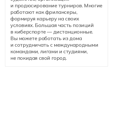
Профессиональный игрок, который
участвует в соревнованиях,
разрабатывает тактики и постоянно
совершенствует навыки игры.
Примеры задач:
Участие в онлайн- и офлайн-
турнирах
Разработка стратегий
и игровых схем
Совместные тренировки
с командой
Индивидуальная работа над
механикой и реакцией
Анализ своих и чужих игр для
повышения эффективности