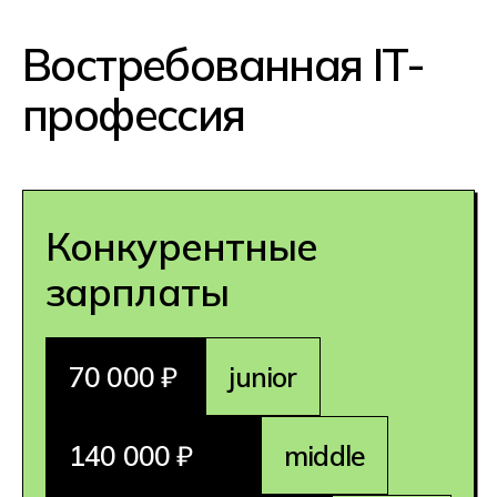
вакансии: от игроков и тренеров
до аналитиков, менеджеров
и организаторов турниров.
Комфортная работа
Не только игра, но и карьера
в индустрии. Киберспорт предлагает
разные форматы занятости:
стриминг, аналитика, кастинг,
судейство, организация
и продюсирование турниров. Многие
работают как фрилансеры,
формируя карьеру на своих
условиях. Большая часть позиций
в киберспорте — дистанционные.
Вы можете работать из дома
и сотрудничать с международными