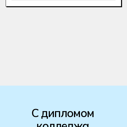
по профессии и при желании
запишем вас на бесплатную
консультацию с профессиональным
профориентологом.
+7
Получить консультацию
После отправки заявки откроется чат-
консультант. В нём вы сможете получить
консультацию прямо сейчас,