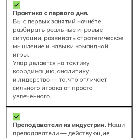
Телефон приемной комиссии
+7 (800) 222-75-46
Почта
enrol@hexly.ru