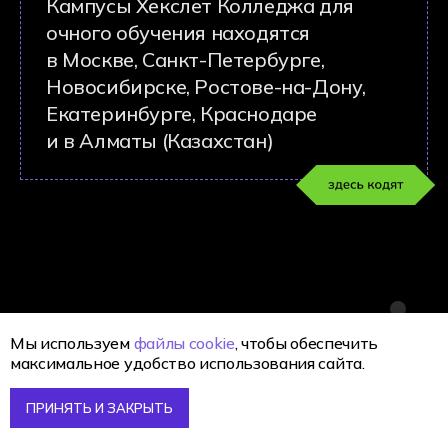
Сопровождают
персональные
кураторы
Мы используем
файлы cookie
, чтобы обеспечить
максимальное удобство использования сайта.
Персональный куратор — это
профессиональный наставник
ПРИНЯТЬ И ЗАКРЫТЬ
с педагогическим образованием, которые
следит за мотивацией студента,