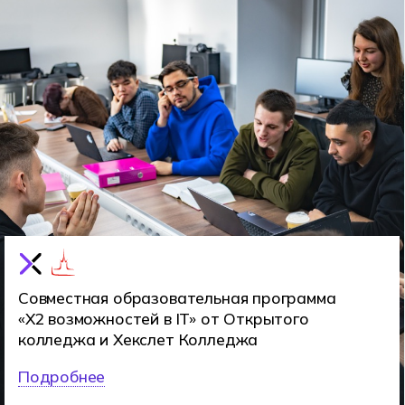
Совместная образовательная программа
«Х2 возможностей в IT» от Открытого
колледжа и Хекслет Колледжа
Подробнее
Чем занимаются
киберспортсмены
Киберспортсмен — это не просто игрок,
а профессионал игровой индустрии.
Он разрабатывает тактики, тренируется,
участвует в турнирах и представляет
команду на киберспортивной арене.
Помимо игры, он может быть
организатором событий, аналитиком или
стримером.