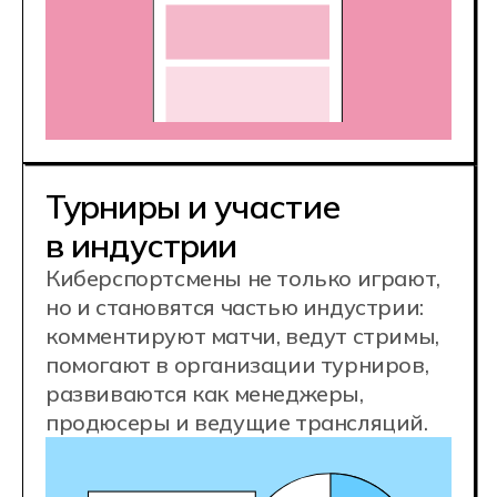
Востребованная IT-
профессия
Конкурентные
зарплаты
70 000 ₽
junior
140 000 ₽
middle