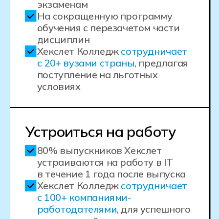
IT-колледж
Хекслет — часть
экосистемы Хекслет