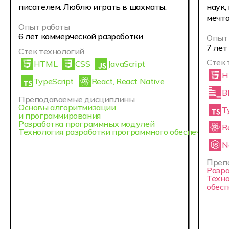
Куратор
Куратор
Приходько Николай
Алепенков
Санкт-Петербург
Санкт-Петербург
Магистр белого экрана
Хранитель кода
Опыт в образовании:
5 лет
Опыт в образовании
Привет! Я — энергичный профессионал
С 2021 года работа
с 5-летним опытом работы в ведущих
сфере, имею образ
компаниях: Мэлон Фэшн Груп, Деловые
связиста.
Линии и Международная школа
За это время провё
профессий.
вожатый, разработ
Специализируюсь на эффективном
программы для бол
клиентском взаимодействии
в качестве анимато
и разрешении конфликтных ситуаций,
наставником в РФ п
обладаю развитыми коммуникативными
куратором в частны