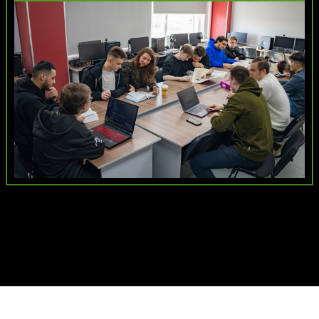
Дизайн
Маркетинг
Игры
09.02.07
09.02.07
Никита Баграмов
Сергей Си
О себе
О себе