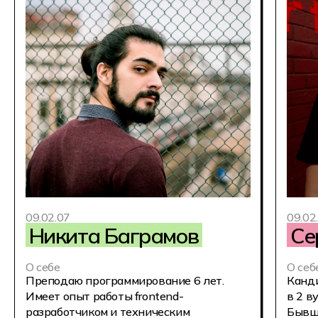
В других колледжах
Роль куратора выполняет старшекурсник
или преподаватель с дополнительной
нагрузкой
В Хекслет Колледже
Куратор — это выделенная роль,
на которую мы нанимаем молодых ребят
с педагогическим образованием