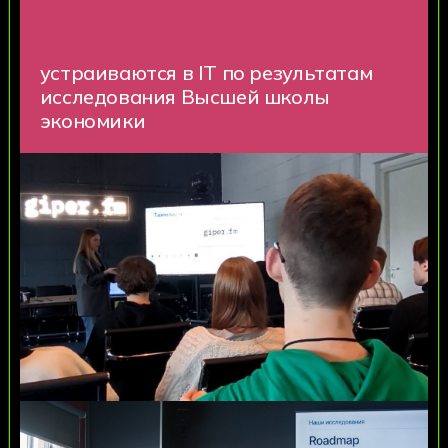
Zoon
4,8
95%
студентов отмечают, что
поступление в Хекслет Колледж
— было лучшим решением
30+
партнерских компаний, кто готов
принять на практику
и стажировку наших студентов