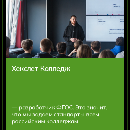
Наши
преподаватели
Действующие IT-специалисты —
программисты, дизайнеры, маркетологи,
DevOps-инженеры, разработчики игр и
эксперты по кибербезопасности.
Постоянно повышают свою профильную
квалификацию и вдохновляют студентов
личным примером успешной карьеры
Все направления
Программирование