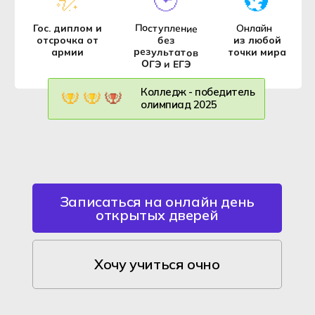
СТУДЕНТАМ
Ростов-на-
Колледж - победитель
Перевод из другого колледжа
Дону
олимпиад 2025
Поступление в ВУЗ после колледжа
Алматы,
Даты мероприятий
Казахстан
Онлайн
обучение
Записаться на онлайн день
открытых дверей
+7 (800) 222-75-46
priem@hexly.ru
Хочу учиться очно
Подать заявку
Гос. диплом и отсрочка от армии
Поступление и обучение
дистанционно
без посещения