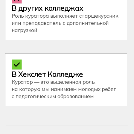
Стоимость и формат
обучения
Дневной дистант
Вечерни
Для тех, кто ценит живое
Для тех, кт
общение, и хочет учиться
работу и уч
по четкому графику