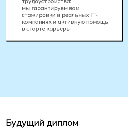
IT-колледж Хекслет был создан на базе
платформы Хекслет - лучшей обучающей
платформы по программированию по
версии habr. Платформа Хекслет
существует с 2012 года и обучила
десятки тысяч IT-специалистов, которые
сейчас работают в топовых компаниях.
Сегодня экосистема Хекслет включает в
себя курсы по программированию,
колледж, вуз и частную школу.
3500 студентов
обучается в Хекслет Колледже прямо
сейчас