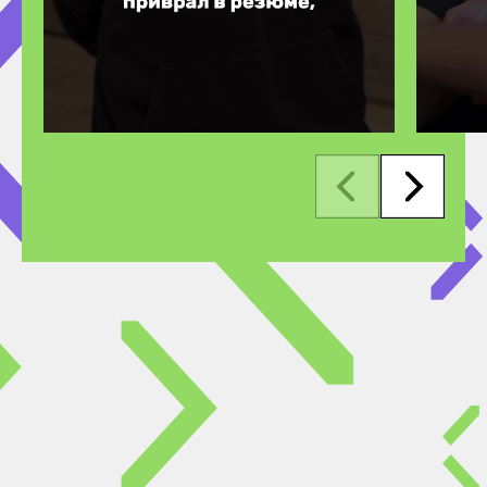
Всероссийского
чемпионата
«Профессионалы».
В 2025 году наши
ребята взяли:
Золото регионального этапа
и Серебро итогового этапа
в компетенции «Корпоративная
защита информационной
безопасности» — Мартин Громазин