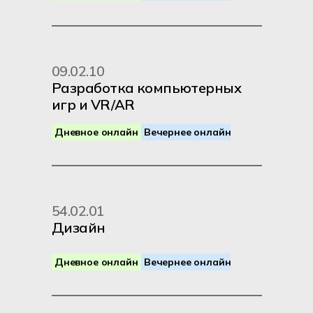
дверей
09.02.10
Разработка компьютерных
Внедрение ИИ
Интеграции
игр и VR/AR
С дипломом
Аналитика
Базы данных
колледжа
Дневное онлайн
Вечернее онлайн
вы cможете
54.02.01
Геймдев с ИИ
UX/UI
3D
Дизайн
Поступить в ВУЗ
Motion
AR/VR
Без ЕГЭ по внутренним
Дневное онлайн
Вечернее онлайн
экзаменам
На сокращенную программу
обучения с перезачетом части
дисциплин