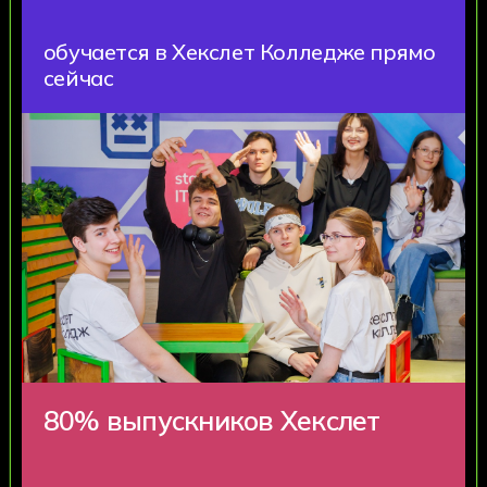
4,9 ИЗ 5
средняя оценка
колледжа
Яндекс
4,9
2гис
4,9