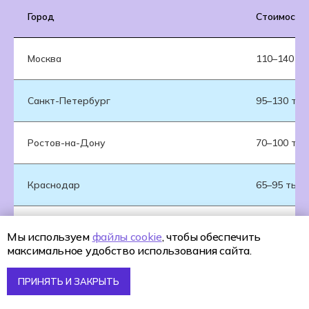
Город
Стоимость 
Москва
110–140 ты
Санкт-Петербург
95–130 тыс
Ростов-на-Дону
70–100 тыс
Краснодар
65–95 тыс 
Новосибирск
75–105 тыс
Мы используем
файлы cookie
, чтобы обеспечить
максимальное удобство использования сайта.
Екатеринбург
80–110 тыс
ПРИНЯТЬ И ЗАКРЫТЬ