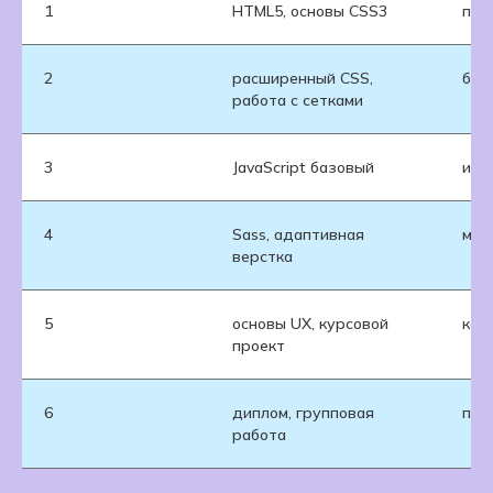
1
HTML5, основы CSS3
про
2
расширенный CSS,
бло
работа с сетками
3
JavaScript базовый
инт
4
Sass, адаптивная
моб
верстка
5
основы UX, курсовой
кор
проект
6
диплом, групповая
пол
работа