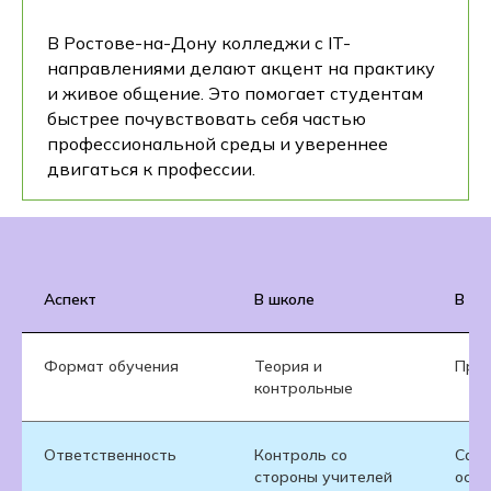
В Ростове-на-Дону колледжи с IT-
направлениями делают акцент на практику
и живое общение. Это помогает студентам
быстрее почувствовать себя частью
профессиональной среды и увереннее
двигаться к профессии.
Аспект
В школе
В ко
Формат обучения
Теория и
Прак
контрольные
Ответственность
Контроль со
Само
стороны учителей
осоз