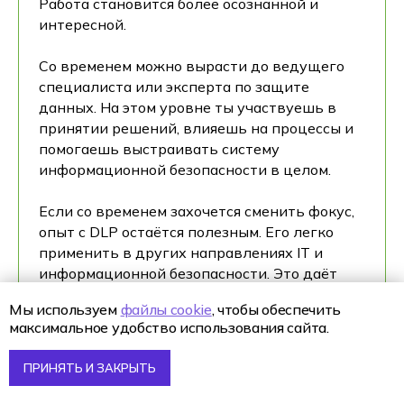
Работа становится более осознанной и
интересной.
Со временем можно вырасти до ведущего
специалиста или эксперта по защите
данных. На этом уровне ты участвуешь в
принятии решений, влияешь на процессы и
помогаешь выстраивать систему
информационной безопасности в целом.
Если со временем захочется сменить фокус,
опыт с DLP остаётся полезным. Его легко
применить в других направлениях IT и
информационной безопасности. Это даёт
ощущение надёжности и уверенности в
Мы используем
файлы cookie
, чтобы обеспечить
будущем.
максимальное удобство использования сайта.
ПРИНЯТЬ И ЗАКРЫТЬ
В Ростове-на-Дону растёт спрос на