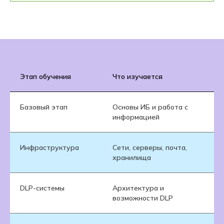
Этап обучения
Что изучается
За
Базовый этап
Основы ИБ и работа с
По
информацией
и 
Инфраструктура
Сети, серверы, почта,
По
хранилища
и
DLP-системы
Архитектура и
Ос
возможности DLP
ин