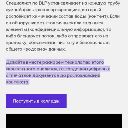
Специалист по DLP устанавливает на каждую трубу
Кураторы и преподаватели
Оставить заявку
Отзывы студентов
Нужна помощь в выборе специальности
Для работодателей
«умный фильтр» и «сортировщик», который
Как помочь колледжу Хекслет?
Франчайзинг
распознает химический состав воды (контент). Если
Контакты
Вакансии в Хекслет Колледж
он обнаруживает «токсичные» или «ценные»
Москва
Истории успехов студентов
элементы (конфиденциальную информацию), то
Новосибирск
Подача документов
Санкт-Петербург
либо блокирует поток, либо отправляет его на
Очное обучение после 9-го класса
Екатеринбург
Очное обучение после 11-го класса
проверку, обеспечивая чистоту и безопасность
Краснодар
Дистанционное обучение
Ростов-на-Дону
общего «водоема» данных.
Чат для абитуриентов
Алматы, Казахстан
Энциклопедия поступления
Онлайн обучение
Давайте вместе раскроем технологию этого
Перевод из другого колледжа
+7 (800) 222-75-46
Поступление в ВУЗ после колледжа
«контентного анализа», от создания цифровых
priem@hexly.ru
отпечатков документов до распознавания
контекста.
Подать заявку
Поступить в колледж