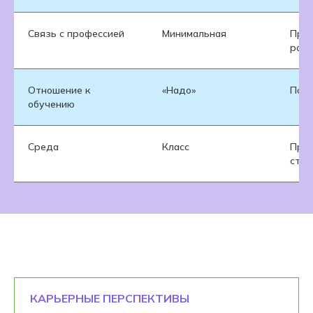
Связь с профессией
Минимальная
Прям
рабо
Отношение к
«Надо»
Пони
обучению
Среда
Класс
Проф
студ
КАРЬЕРНЫЕ ПЕРСПЕКТИВЫ