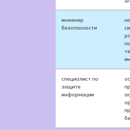
д
инженер
н
безопасности
с
р
п
т
и
специалист по
о
защите
п
информации
ас
о
п
б