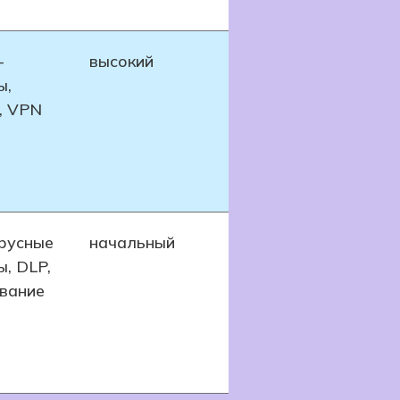
-
высокий
ы,
S, VPN
русные
начальный
ы, DLP,
вание