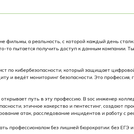
 не фильмы, а реальность, с которой каждый день стал
то-то пытается получить доступ к данным компании. Т
ст по кибербезопасности, который защищает цифровой
иту и ведёт мониторинг безопасности. Это профессия, 
а открывает путь в эту профессию. В soc инженер колл
асности, этичное хакерство и пентестинг, создают пр
рование атак, расследование инцидентов и работу с р
ать профессионалом без лишней бюрократии: без ЕГЭ и