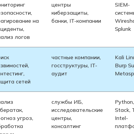
ониторинг
центры
SIEM-
езопасности,
киберзащиты,
систем
еагирование на
банки, IT-компании
Wiresha
нциденты,
Splunk
нализ логов
оиск
частные компании,
Kali Lin
язвимостей,
госструктуры, IT-
Burp Su
нтестинг,
аудит
Metaspl
ащита сетей
нализ
службы ИБ,
Python,
ибератак,
исследовательские
Stack, 
огноз угроз,
центры,
Intel-
бработка
консалтинг
платф