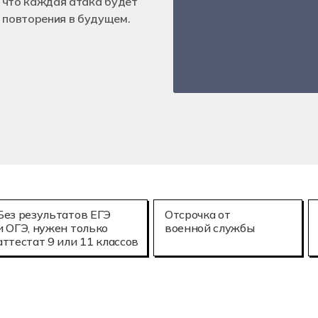
, что каждая атака будет
е технологии (3D-печать)
Мехатроника и
25.02.08
 повторения в будущем.
онное моделирование в строительстве
Летная эксплу
Без результатов ЕГЭ
Отсрочка от
и ОГЭ, нужен только
военной службы
аттестат 9 или 11 классов