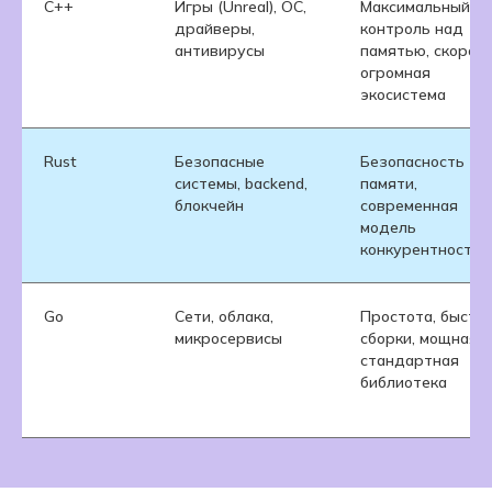
C++
Игры (Unreal), ОС,
Максимальный
драйверы,
контроль над
антивирусы
памятью, скорост
огромная
экосистема
Rust
Безопасные
Безопасность
системы, backend,
памяти,
блокчейн
современная
модель
конкурентности
Go
Сети, облака,
Простота, быстр
микросервисы
сборки, мощная
стандартная
библиотека