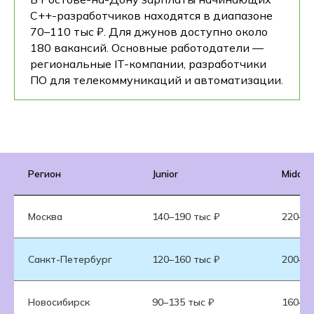
C++-разработчиков находятся в диапазоне
70–110 тыс ₽. Для джунов доступно около
180 вакансий. Основные работодатели —
региональные IT-компании, разработчики
ПО для телекоммуникаций и автоматизации.
Регион
Junior
Middle
Москва
140–190 тыс ₽
220–32
Санкт-Петербург
120–160 тыс ₽
200–28
Новосибирск
90–135 тыс ₽
160–24