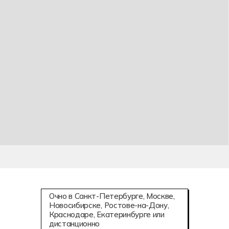
Техническая эксплуатация и обслуживание
роботизированного производства (по
отраслям)
Коммерция и осуществление интернет-
маркетинга
Аддитивные технологии (3D-печать)
Мехатроника и робототехника
Информационное моделирование
в строительстве
Летная эксплуатация беспилотных
авиационных систем
Очно в Санкт-Петербурге, Москве,
Новосибирске, Ростове-на-Дону,
Краснодаре, Екатеринбурге или
дистанционно