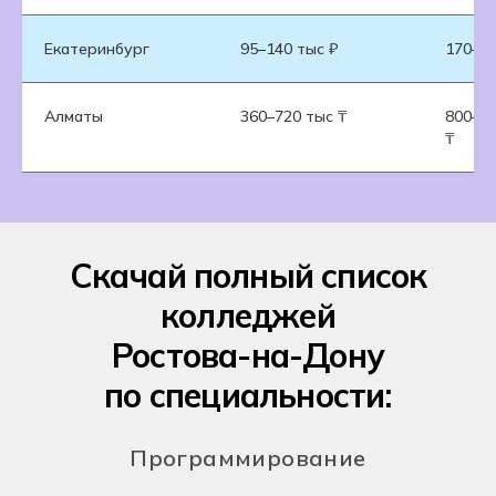
Екатеринбург
95–140 тыс ₽
170–25
Алматы
360–720 тыс ₸
800–1 
₸
Скачай полный список
колледжей
Ростова-на-Дону
по специальности:
Программирование