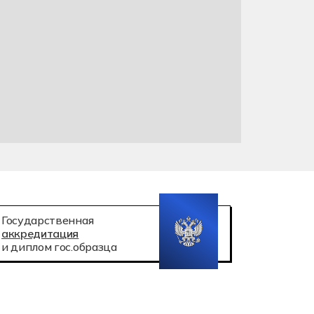
атация беспилотных авиационных систем
Государственная
аккредитация
и диплом гос.образца