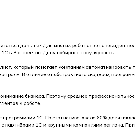
вигаться дальше? Для многих ребят ответ очевиден: по
 1С в Ростове-на-Дону набирает популярность.
алист, который помогает компаниям автоматизировать 
ая роль. В отличие от абстрактного «кодера», программ
 понимание бизнеса. Поэтому среднее профессионально
удентов к работе.
с программами 1С. По статистике, около 60% девятикл
с партнёрами 1С и крупными компаниями региона. Приё