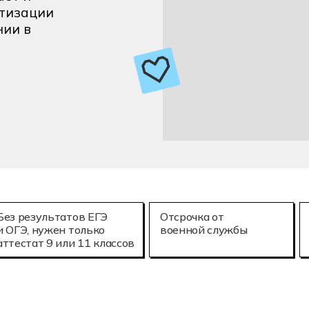
25.02.08
атизации
онное моделирование в строительстве
Летная эксплу
нии в
Без результатов ЕГЭ
Отсрочка от
и ОГЭ, нужен только
военной службы
аттестат 9 или 11 классов