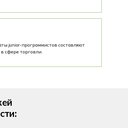
ты junior-программистов составляют
 в сфере торговли.
жей
сти: