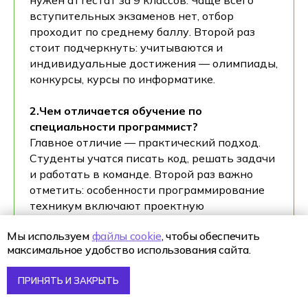
нужен аттестат за 9 классов. Чаще всего
вступительных экзаменов нет, отбор
проходит по среднему баллу. Второй раз
стоит подчеркнуть: учитываются и
индивидуальные достижения — олимпиады,
конкурсы, курсы по информатике.
2.Чем отличается обучение по
специальности программист?
Главное отличие — практический подход.
Студенты учатся писать код, решать задачи
и работать в команде. Второй раз важно
отметить: особенности программирование
техникум включают проектную
Поступление 2026
деятельность и командные проекты.
IT-школа Хексли
Мы используем
файлы cookie
, чтобы обеспечить
Как проходит обучение
максимальное удобство использования сайта.
3. Нужно ли хорошо знать математику и
Процесс поступления
английский?
Подача документов
ПРИНЯТЬ И ЗАКРЫТЬ
Да, без математики сложно. Алгебра и
логика — это база программирования.