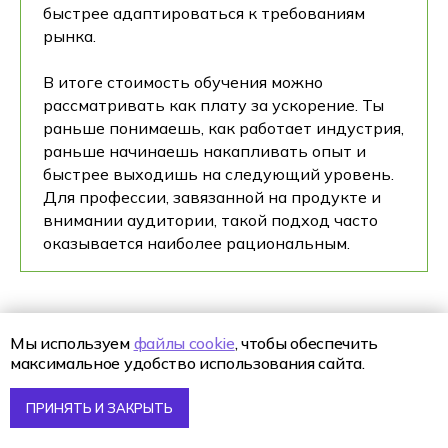
быстрее адаптироваться к требованиям
рынка.
В итоге стоимость обучения можно
рассматривать как плату за ускорение. Ты
раньше понимаешь, как работает индустрия,
раньше начинаешь накапливать опыт и
быстрее выходишь на следующий уровень.
Для профессии, завязанной на продукте и
внимании аудитории, такой подход часто
оказывается наиболее рациональным.
Поступление 2026
IT-школа Хексли
Как проходит обучение
Процесс поступления
Мы используем
файлы cookie
, чтобы обеспечить
Подача документов
максимальное удобство использования сайта.
Хочешь увидеть
ПРИНЯТЬ И ЗАКРЫТЬ
Хекслет Колледж