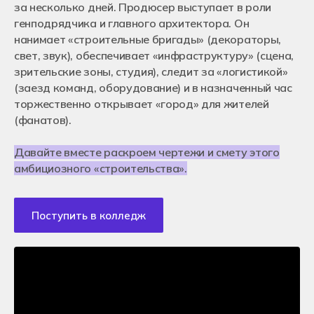
Сведения об организации
за несколько дней. Продюсер выступает в роли
Кураторы и преподаватели
Оставить заявку
генподрядчика и главного архитектора. Он
Для работодателей
Отзывы студентов
Нужна помощь в выборе специальности
Франчайзинг
Как помочь колледжу Хекслет?
нанимает «строительные бригады» (декораторы,
Контакты
свет, звук), обеспечивает «инфраструктуру» (сцена,
Вакансии в Хекслет Колледж
Москва
зрительские зоны, студия), следит за «логистикой»
Новосибирск
Подача документов
Истории успехов студентов
(заезд команд, оборудование) и в назначенный час
Санкт-Петербург
Очное обучение после 9-го класса
Екатеринбург
Очное обучение после 11-го класса
торжественно открывает «город» для жителей
Краснодар
Дистанционное обучение
(фанатов).
Ростов-на-Дону
Чат для абитуриентов
Алматы, Казахстан
Энциклопедия поступления
Онлайн обучение
Давайте вместе раскроем чертежи и смету этого
Перевод из другого колледжа
амбициозного «строительства».
+7 (800) 222-75-46
Поступление в ВУЗ после колледжа
priem@hexly.ru
Поступить в колледж
Подать заявку