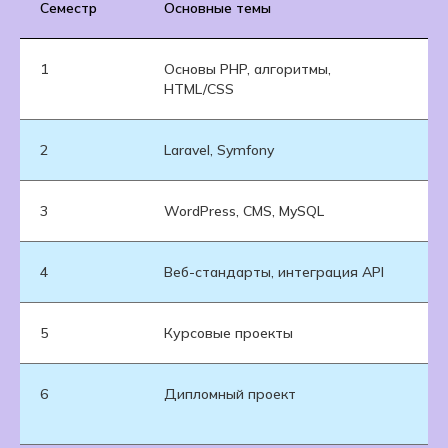
Семестр
Основные темы
Пр
1
Основы PHP, алгоритмы,
Пе
HTML/CSS
2
Laravel, Symfony
Са
3
WordPress, CMS, MySQL
Ин
4
Веб-стандарты, интеграция API
Ко
5
Курсовые проекты
CR
6
Дипломный проект
Ст
се