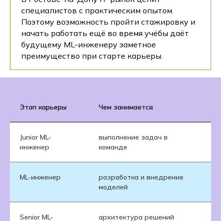
специалистов с практическим опытом.
Поэтому возможность пройти стажировку и
начать работать ещё во время учёбы даёт
будущему ML-инженеру заметное
преимущество при старте карьеры.
Этап карьеры
Чем занимается
Ч
Junior ML-
выполнение задач в
об
инженер
команде
н
ML-инженер
разработка и внедрение
от
моделей
Senior ML-
архитектура решений
оп