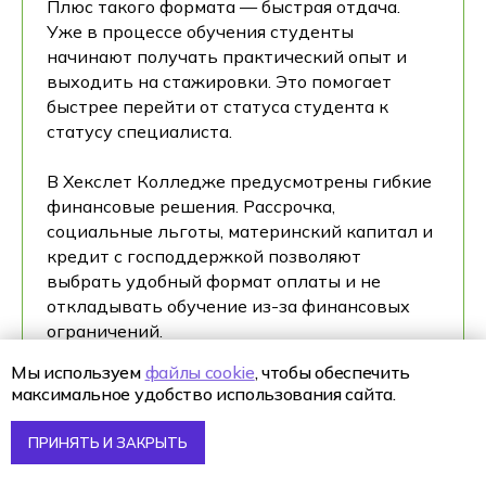
Плюс такого формата — быстрая отдача.
Уже в процессе обучения студенты
начинают получать практический опыт и
выходить на стажировки. Это помогает
быстрее перейти от статуса студента к
статусу специалиста.
В Хекслет Колледже предусмотрены гибкие
финансовые решения. Рассрочка,
социальные льготы, материнский капитал и
кредит с господдержкой позволяют
выбрать удобный формат оплаты и не
откладывать обучение из-за финансовых
ограничений.
Мы используем
файлы cookie
, чтобы обеспечить
В итоге стоимость обучения — это плата за
максимальное удобство использования сайта.
систему, которая помогает войти в
профессию ML-инженера без долгих пауз и
ПРИНЯТЬ И ЗАКРЫТЬ
неопределённости.