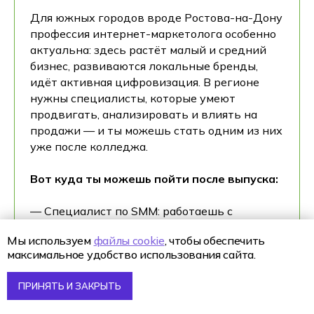
Для южных городов вроде Ростова-на-Дону
профессия интернет-маркетолога особенно
актуальна: здесь растёт малый и средний
бизнес, развиваются локальные бренды,
идёт активная цифровизация. В регионе
нужны специалисты, которые умеют
продвигать, анализировать и влиять на
продажи — и ты можешь стать одним из них
уже после колледжа.
Вот куда ты можешь пойти после выпуска:
— Специалист по SMM: работаешь с
контентом, трендами и визуалом.
Мы используем
файлы cookie
, чтобы обеспечить
— Контент-маркетолог: создаёшь тексты,
максимальное удобство использования сайта.
сценарии, прогреваешь аудиторию.
— Таргетолог: запускаешь рекламу,
ПРИНЯТЬ И ЗАКРЫТЬ
работаешь с тестами и бюджетами.
— Аналитик: изучаешь поведение клиентов,