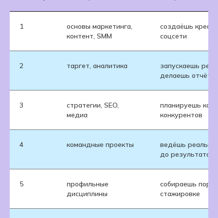
1
основы маркетинга,
создаёшь креати
контент, SMM
соцсети
2
таргет, аналитика
запускаешь рекл
делаешь отчёты
3
стратегии, SEO,
планируешь камп
медиа
конкурентов
4
командные проекты
ведёшь реальный
до результата
5
профильные
собираешь портф
дисциплины
стажировке