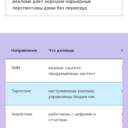
рекламе даёт хорошие карьерные
перспективы даже без переезда.
Направление
Что делаешь
Гд
SMM
ведёшь соцсети,
бр
придумываешь контент
Таргетинг
настраиваешь рекламу,
ин
управляешь бюджетом
Аналитика
работаешь с цифрами и
кр
отчётами
от