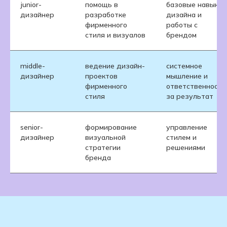
junior-
помощь в
базовые навыки
дизайнер
разработке
дизайна и
фирменного
работы с
стиля и визуалов
брендом
middle-
ведение дизайн-
системное
дизайнер
проектов
мышление и
фирменного
ответственность
стиля
за результат
senior-
формирование
управление
дизайнер
визуальной
стилем и
стратегии
решениями
бренда