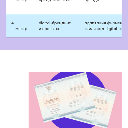
4
digital-брендинг
адаптация фирменно
семестр
и проекты
стиля под digital-фо