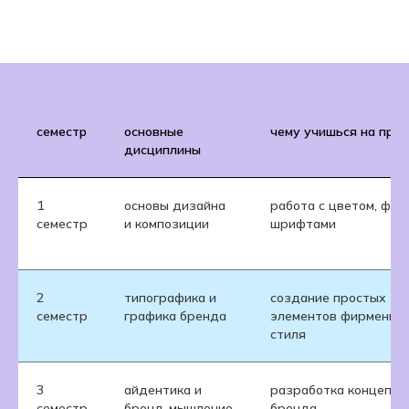
семестр
основные
чему учишься на прак
дисциплины
1
основы дизайна
работа с цветом, фор
семестр
и композиции
шрифтами
2
типографика и
создание простых
семестр
графика бренда
элементов фирменног
стиля
3
айдентика и
разработка концепци
семестр
бренд-мышление
бренда