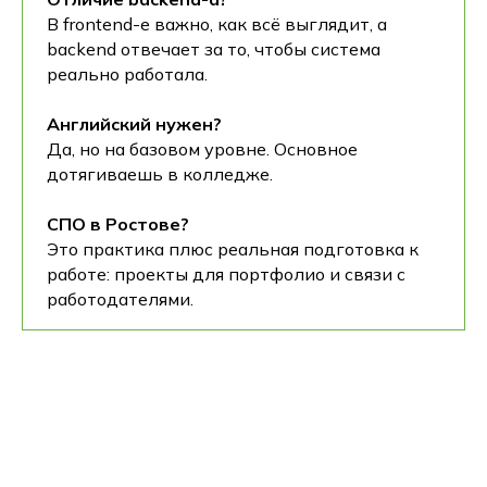
В frontend-е важно, как всё выглядит, а
backend отвечает за то, чтобы система
реально работала.
Поступление 2026
Английский нужен?
IT-школа Хексли
Да, но на базовом уровне. Основное
Как проходит обучение
Процесс поступления
дотягиваешь в колледже.
Подача документов
СПО в Ростове?
Это практика плюс реальная подготовка к
работе: проекты для портфолио и связи с
работодателями.
О нас
Блог
О колледже Хекслет
Сведения об организации
Команда
Отзывы студентов
Вакансии Хекслет Колледж