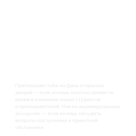
Хочешь увидеть
Хекслет Колледж
своими глазами уже
сейчас?
Приглашаем тебя на День открытых
дверей — если хочешь классно провести
время в компании наших студентов
и преподавателей. Или на индивидуальную
экскурсию — если хочешь обсудить
вопросы поступления в приватной
обстановке