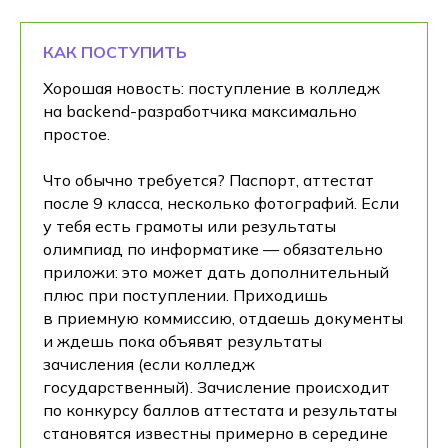
КАК ПОСТУПИТЬ
Студентам
Преподаватели
Хорошая новость: поступление в колледж
Оплата обучения
на backend-разработчика максимально
простое.
Что обычно требуется? Паспорт, аттестат
после 9 класса, несколько фотографий. Если
Контакты
у тебя есть грамоты или результаты
8 (800) 222-75-46
олимпиад по информатике — обязательно
приложи: это может дать дополнительный
Оставить заявку
плюс при поступлении. Приходишь
в приемную коммиссию, отдаешь документы
и ждешь пока объявят результаты
зачисления (если колледж
государственный). Зачисление происходит
по конкурсу баллов аттестата и результаты
становятся известны примерно в середине
(c) 2023 Автономная некоммерческая