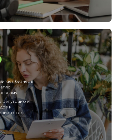
вигает бизнес в
тегию
 рекламу
а репутацию и
дов и
ьных сетях.