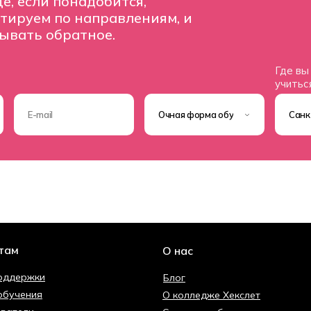
е, если понадобится,
ьтируем по направлениям, и
зывать обратное.
Где вы
учитьс
там
О нас
оддержки
Блог
обучения
О колледже Хекслет