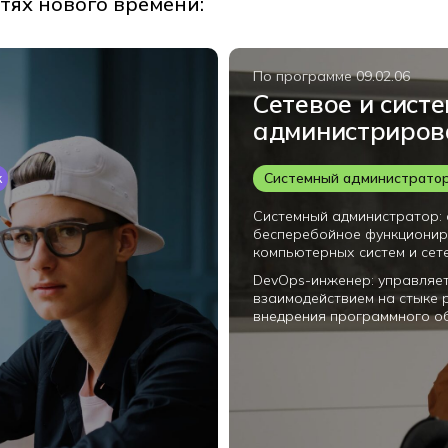
ях нового времени:
По программе 09.02.06
Сетевое и сист
администриров
к
Системный администрато
Системный администратор: 
бесперебойное функциони
компьютерных систем и сет
DevOps-инженер: управляе
взаимодействием на стыке 
внедрения программного о