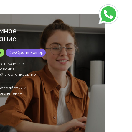
емное
ание
р
DevOps-инженер
отвечает за
рование
ей в организациях
т
разработки и
беспечения