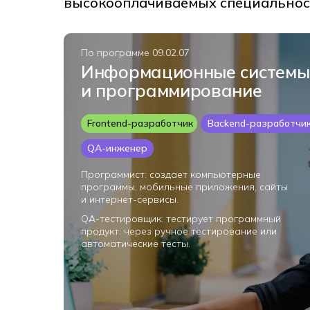
высокооплачиваемых специальност
По программе 09.02.07
Информационные системы
и программирование
Frontend-разработчик
Backend-разработчи
QA-инженер
Программист: создает компьютерные
программы, мобильные приложения, сайты
и интернет-сервисы.
QA-тестировщик: тестирует программный
продукт: через ручное тестирование или
автоматические тесты.