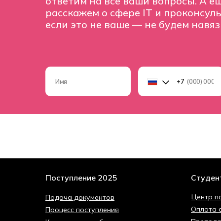
ответим на все ваши вопросы. А ещ
расскажем о сфере IT и проконсул
если это не ваше — не будем навя
+7
Поступление 2025
Студен
Центр п
Подача документов
Оплата 
Процесс поступления