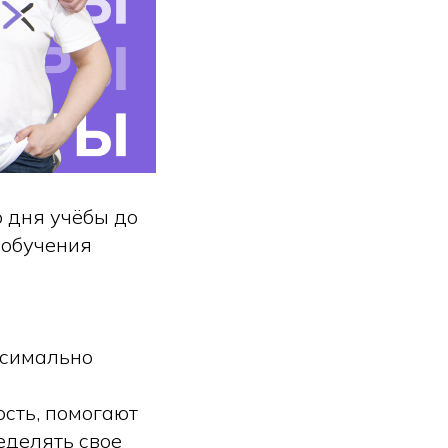
о дня учёбы до
 обучения
ксимально
сть, помогают
еделять свое