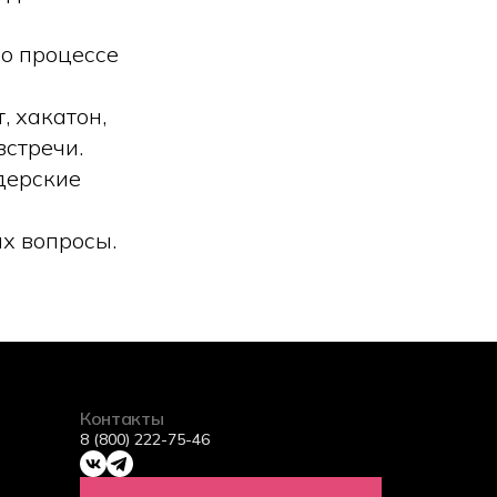
 о процессе
 хакатон,
стречи.
дерские
х вопросы.
Контакты
8 (800) 222-75-46