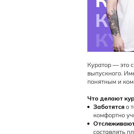
Куратор — это с
выпускного. Им
понятным и ко
Что делают ку
Заботятся
о т
комфортно уч
Отслеживаю
составлять п