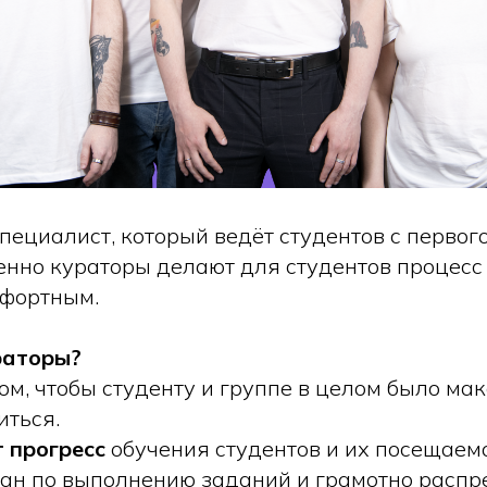
пециалист, который ведёт студентов с первог
енно кураторы делают для студентов процесс
мфортным.
раторы?
ом, чтобы студенту и группе в целом было ма
иться.
т
прогресс
обучения студентов и их посещаемо
лан по выполнению заданий и грамотно распр