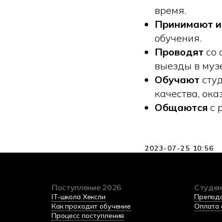
время.
Принимают и
обучения.
Проводят
со 
выезды в муз
Обучают
студ
качества, ок
Общаются
с 
2023-07-25 10:56
Поступление 2026
Студе
IT-школа Хексли
Препод
Как проходит обучение
Оплата 
Процесс поступления