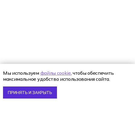
О нас
Блог
О колледже Хекслет
Сведения об организации
Команда
Отзывы студентов
Вакансии Хекслет Колледж
Мы используем
файлы cookie
, чтобы обеспечить
Студентам
максимальное удобство использования сайта.
Преподаватели
Оплата обучения
ПРИНЯТЬ И ЗАКРЫТЬ
Контакты
8 (800) 222-75-46