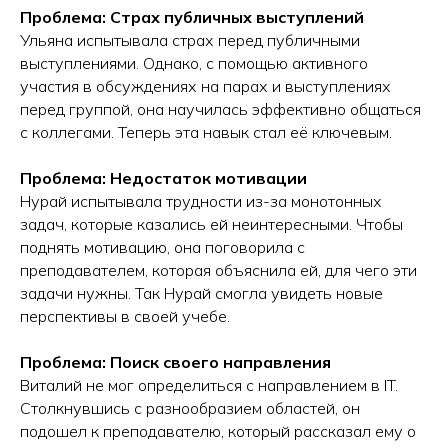
Проблема: Страх публичных выступлений
Ульяна испытывала страх перед публичными
выступлениями. Однако, с помощью активного
участия в обсуждениях на парах и выступлениях
перед группой, она научилась эффективно общаться
с коллегами. Теперь эта навык стал её ключевым.
Проблема: Недостаток мотивации
Поступление 2026
Нурай испытывала трудности из-за монотонных
IT-школа Хексли
задач, которые казались ей неинтересными. Чтобы
Как проходит обучение
поднять мотивацию, она поговорила с
Процесс поступления
преподавателем, которая объяснила ей, для чего эти
Подача документов
задачи нужны. Так Нурай смогла увидеть новые
перспективы в своей учебе.
Проблема: Поиск своего направления
О нас
Виталий не мог определиться с направлением в IT.
Блог
Столкнувшись с разнообразием областей, он
О колледже Хекслет
подошел к преподавателю, который рассказал ему о
Сведения об организации