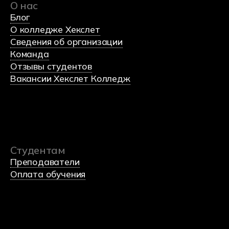
(c) 2023 Автономная некоммерческая
профессиональная образовательная организация
«Хекслет колледж» в партнерстве с
образовательной
платформой по программированию Хекслет
и
международным холдингом Эдутех групп
Министерство науки и высшего образования
Российской федерации
Министерство просвещения Российской федерации
Политика обработки данных
Согласие на обработку данных
Использования Cookie-файлов