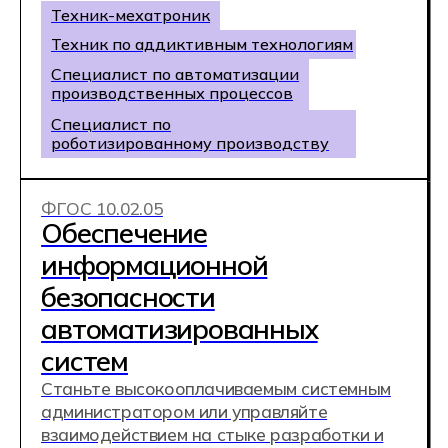
ФГОС 15.02.10
Мехатроника и
робототехника
Руководи современным производством из
офиса: проектируй, настраивай, запускай и
совершенствуй роботизированные линии.
Стань востребованным техническим
экспертом и зарабатывай в разы больше,
чем специалисты классического IT.
Техник-мехатроник
Программист ПЛК
Сервисный инженер
промышленных роботов
ФГОС 25.02.08
Летная эксплуатация
беспилотных авиационных
систем
Полёты, аэрофотосъёмка и обработка
данных: создавай карты, 3D-модели и