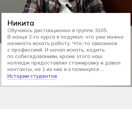
Кому подходит
обучение в Хекслет
Колледже:
Выпускникам
9 класса
Обеспечим комфортный переход
от школы к новому формату
обучения в компании
единомышленников
Поступление без ОГЭ
Персональный трек обучения
для каждого студента