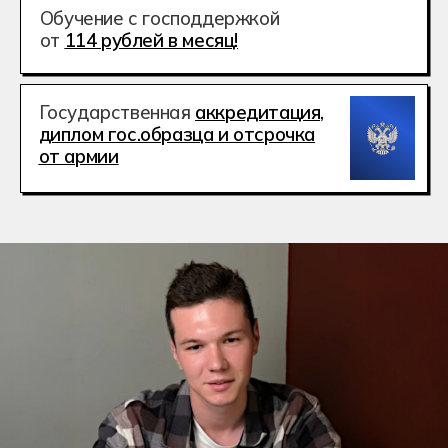
Никита
Обучаюсь дистанционно в группе 3105.
В конце 2-го курса я подумал, что уже можно
начинать искать работу. Что-то связанное
с профессией. И начал искать, ходить
по собеседованиям, кроме этого наш
колледж предоставлял стажировку и давал
контакты, на 1 из них я откликнулся …
Истории студентов