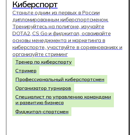
Промт-инженер
Дата-аналитик
AI-тренер
Аналитик big data
Аналитик данных
ФГОС 15.02.18
Техническая эксплуатация
и обслуживание
роботизированного
производства (по отраслям)
Программируйте и запускайте
автоматизированные линии для любых
видов производств.
Техник-мехатроник
Техник по аддиктивным технологиям
Специалист по автоматизации
производственных процессов
Специалист по
роботизированному производству