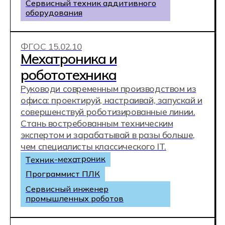
IT-колледж
Хекслет — часть
экосистемы Хекслет
IT-колледж создан на базе лучшей
обучающей платформы Hexlet. Хекслет —
практические курсы по
программированию. Они помогают
новичкам стать профессиональными
программистами, а опытным
разработчикам получать новые знания и
расти профессионально. Выпускники
Hexlet работают в топовых компаниях.