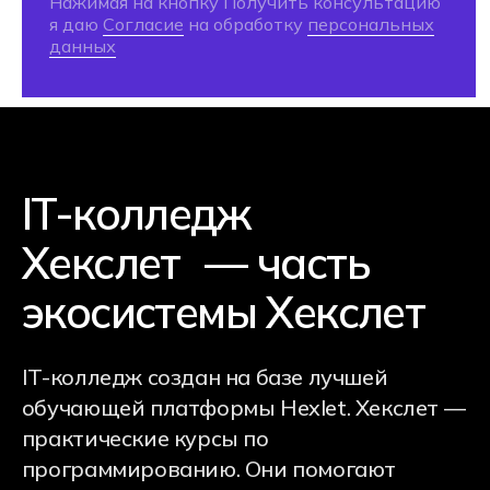
средняя оценка
колледжа
Яндекс
4,9
2гис
4,9
Zoon
4,8
95%
студентов отмечают, что
поступление в Хекслет Колледж