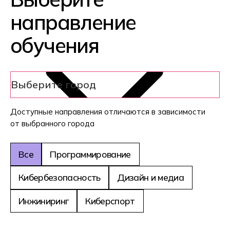
Станьте высокооплачиваемым системным
администратором или управляйте
взаимодействием на стыке разработки и
внедрения ПО в роли devops-инженера
Системный администратор
DevOps инженер
ФГОС 54.02.01 и 54.01.20
Дизайн
Научитесь создавать фирменный стиль для
бизнеса, интерфейсы сайтов и мобильных
приложений, анимировать графику.
Стройте карьеру в найме или
зарабатывайте на фрилансе
Графический дизайн
WEB-дизайн
Motion-дизайн
ФГОС 42.02.01
Реклама
Освойте IT-профессию, в которой не нужно
кодить, и реализуйте себя в управлении