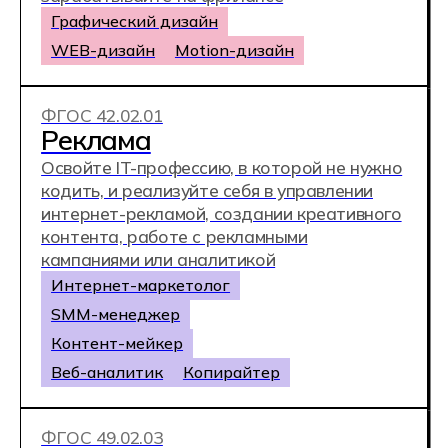
ФГОС 54.01.20
Графический дизайнер
Получите профессию дизайнера
в максимально сжатые сроки. Освойте
графические редакторы и начните карьеру
графического дизайнера уже через 1 год
10 месяцев
Графический дизайнер
Дизайнер полиграфии
Бренд-дизайнер
Бренд-менеджер
ФГОС 09.02.13
Интеграция решений
с применением технологий
искусственного интеллекта
Научитесь работать с нейросетями,
интегрируя технологии искусственного
интеллекта в бизнес-решения.
Специалист по работе с ИИ