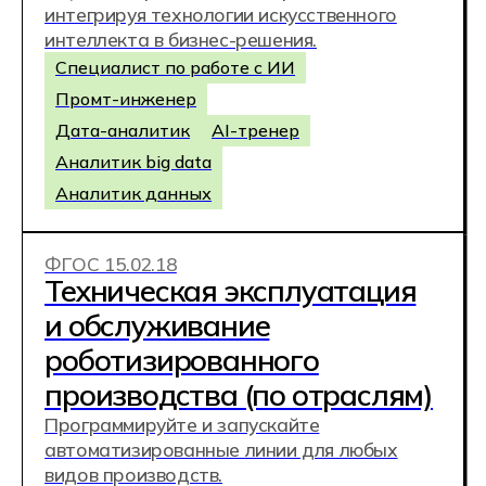
Фотограф
Контент-креатор
Ретушер / Колорист
Видеограф / Монтажёр
ФГОС 15.02.09
Аддитивные технологии
(3D-печать)
Ты изучишь 3D-моделирование, научишься
работать с промышленными 3D-
принтерами и выполнять финишную
обработку изделий. Это профессия на
стыке инженерии и передовых технологий
— от создания прототипов и запчастей до
разработки решений для медицины и
промышленности.
Оператор аддитивного оборудования
Специалист по постобработке
Сервисный техник аддитивного
оборудования