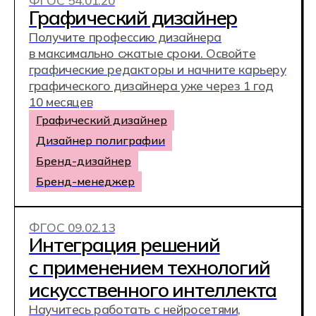
Учись анализировать рынки, выводить
товары на маркетплейсы и строить
цифровые воронки продаж. Готовься
к карьере в e‑commerce — от старта
в крупной компании до запуска
собственного онлайн‑бизнеса.
Менеджер по закупкам
Специалист по аналитике продаж
Ассистент отдела продаж B2B
ФГОС 54.02.08
Техника и искусство
фотографии
Разрабатывай визуальный контент для
брендов, социальных сетей и
маркетплейсов. Освой фотосъёмку и
видеосъёмку, ретушь, работу со студийным
светом и продвижение своих услуг,
используя инструменты, востребованные
на рынке. Построй карьеру в медиа или
запусти собственную фотостудию.