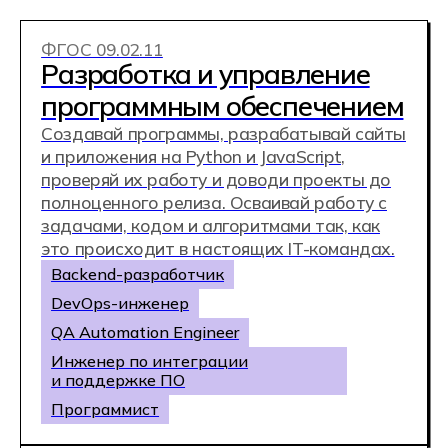
интернет-рекламой, создании креативного
контента, работе с рекламными
кампаниями или аналитикой
Интернет-маркетолог
SMM-менеджер
Контент-мейкер
Веб-аналитик
Копирайтер
ФГОС 49.02.03
Киберспорт
Станьте одним из первых в России
дипломированным киберспортсменом.
Тренируйтесь на полигоне, изучайте
DOTA2, CS Go и фиджитал, осваивайте
основы менеджмента и маркетинга в
киберспорте, участвуйте в соревнованиях и
организуйте стриминг
Тренер по киберспорту
Стример
Профессиональный киберспортсмен
Организатор турниров