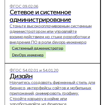
Специалист по управлению командами
и развитию бизнеса
Фиджитал-спортсмен
ФГОС 09.02.10
Разработка компьютерных
игр, дополненной
и виртуальной реальности
Получите сразу несколько профессий: от
программирования до дизайна в рамках
одного обучения. Самая интересная и
творческая IT-профессия для тех, кто
влюблен в игры
UX/UI дизайнер
3D/Motion-дизайнер
Разработчик компьютерных игр
AR|/VR разработчик