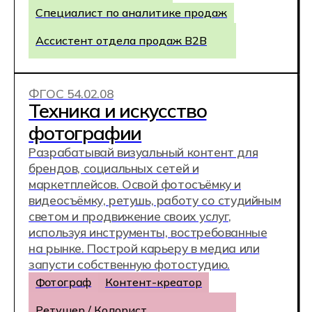
Техник по автоматизации BIM-процессов
Техник по BIM-моделированию
Ближайший день
открытых дверей
Приходите на день открытых
дверей в Хекслет Колледж, чтобы
выбрать будущую специальность,
познакомиться с преподавателями и
кураторами, увидеть наши
лаборатории, коворкинги,
киберполигоны - и просто классно
провести время ;-)