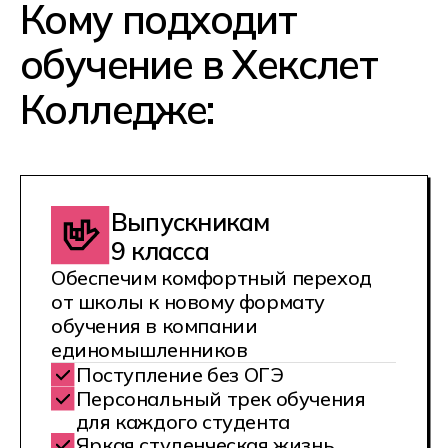
Яркая студенческая жизнь
Возможность поступления в ВУЗ
на льготных условиях
Выпускникам
11 класса
Обучим IT-специальности с нуля,
поможем собрать портфолио
и сделать первые шаги
в профессии
Поступление без ЕГЭ
Возможность зарабатывать
уже во время обучения
Самый быстрый вход в IT
Преподаватели и наставники —
действующие IT-специалисты
Тем, кто хочет
совмещать обучение