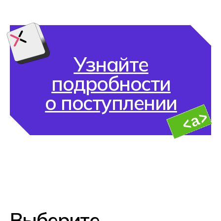
ФГОС 09.02.11
Разработка и управление
программным обеспечением
Создавай программы, разрабатывай сайты
и приложения на Python и JavaScript,
проверяй их работу и доводи проекты до
полноценного релиза. Осваивай работу с
задачами, кодом и алгоритмами так, как
это происходит в настоящих IT-командах.
Backend-разработчик
DevOps-инженер
QA Automation Engineer
Инженер по интеграции
и поддержке ПО
Программист
ФГОС 09.02.06
Сетевое и системное
администрирование