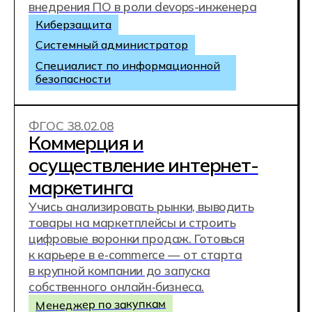
аналитические отчёты для решения
реальных задач. За 3 года освоишь
полный профессиональный цикл
оператора БПЛА — от вылета до готового
проекта.
Оператор БПЛА
Инженер-оператор БАС
Специалист по дрон-картографии
ФГОС 08.02.15
Информационное
моделирование
в строительстве
Проектируй здания, создавай 3D-модели и
подготавливай их к строительству.
Участвуй в дальнейшем сопровождении
объектов и повышай эффективность их
эксплуатации.
Это современная профессия на стыке
строительства и IT.
BIM-проектировщик